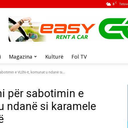
C
8
Tetov
i
Magazina
Kulturë
Fol TV
sabotimin e VLEN-it, komunat u ndanë si...
ni për sabotimin e
u ndanë si karamele
ë