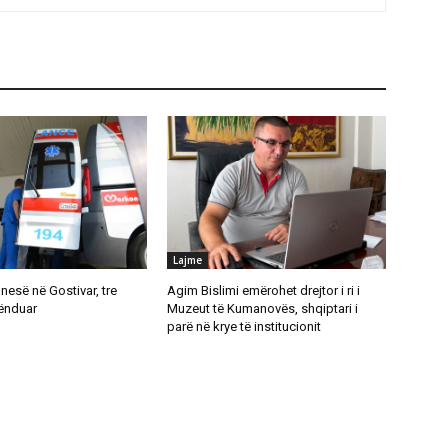
Lajme
anesë në Gostivar, tre
Agim Bislimi emërohet drejtor i ri i
lënduar
Muzeut të Kumanovës, shqiptari i
parë në krye të institucionit