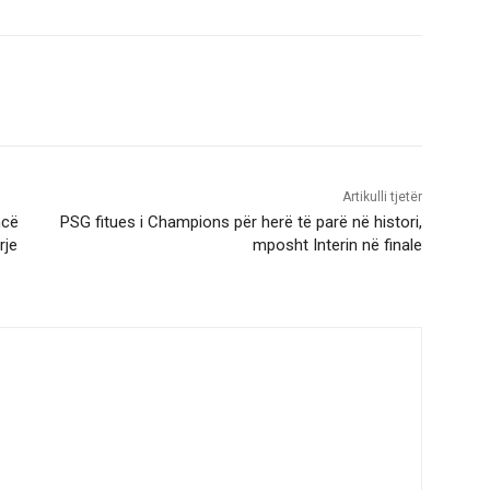
Artikulli tjetër
ncë
PSG fitues i Champions për herë të parë në histori,
rje
mposht Interin në finale