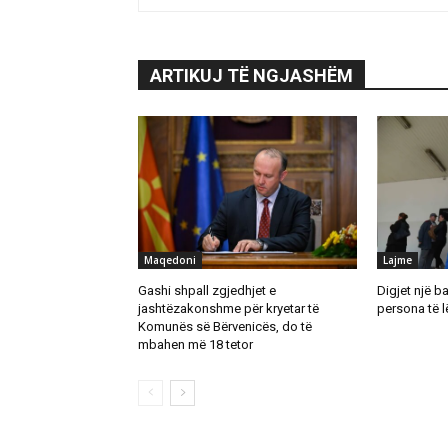
ARTIKUJ TË NGJASHËM
Maqedoni
Lajme
Gashi shpall zgjedhjet e
Digjet një b
jashtëzakonshme për kryetar të
persona të 
Komunës së Bërvenicës, do të
mbahen më 18 tetor