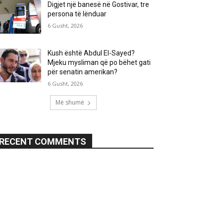
Digjet një banesë në Gostivar, tre
persona të lënduar
6 Gusht, 2026
Kush është Abdul El-Sayed?
Mjeku mysliman që po bëhet gati
për senatin amerikan?
6 Gusht, 2026
Më shumë
RECENT COMMENTS