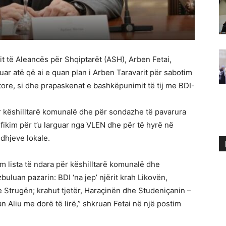
t të Aleancës për Shqiptarët (ASH), Arben Fetai,
luar atë që ai e quan plan i Arben Taravarit për sabotim
tore, si dhe prapaskenat e bashkëpunimit të tij me BDI-
për këshilltarë komunalë dhe për sondazhe të pavarura
fikim për t’u larguar nga VLEN dhe për të hyrë në
dhjeve lokale.
lista të ndara për këshilltarë komunalë dhe
uluan pazarin: BDI ‘na jep’ njërit krah Likovën,
e Strugën; krahut tjetër, Haraçinën dhe Studeniçanin –
Aliu me dorë të lirë,” shkruan Fetai në një postim