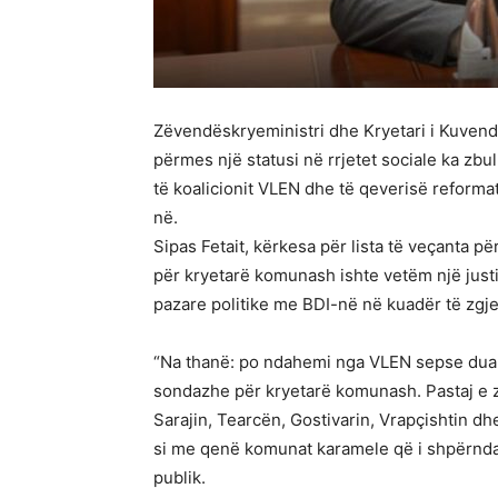
Zëvendëskryeministri dhe Kryetari i Kuvendi
përmes një statusi në rrjetet sociale ka zbu
të koalicionit VLEN dhe të qeverisë reforma
në.
Sipas Fetait, kërkesa për lista të veçanta 
për kryetarë komunash ishte vetëm një justi
pazare politike me BDI-në në kuadër të zgje
“Na thanë: po ndahemi nga VLEN sepse duam 
sondazhe për kryetarë komunash. Pastaj e zb
Sarajin, Tearcën, Gostivarin, Vrapçishtin dh
si me qenë komunat karamele që i shpërndan 
publik.