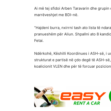
Ai më tej sfidoi Arben Taravarin dhe grupin
marrëveshjet me BDI-në.
“Hajdeni burra, nxirrni tash ato lista të nd
pranueshëm për Aliun. Shpallni ato 8 kandid
Fetai.
Ndërkohë, Këshilli Koordinues i ASH-së, i u
strukturat e partisë në çdo degë të ASH-së
koalicionit VLEN dhe për të forcuar pozicio