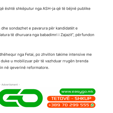
 që është shkëputur nga ASH-ja që të bëjnë publike
ara dhe sondazhet e pavarura për kandidatët e
atura të dhuruara nga babadimri i Zajazit”, përfundon
dhëhequr nga Fetai, po zhvillon takime intensive me
, duke u mobilizuar për të vazhduar rrugën brenda
nin në qeverinë reformatore.
- Advertisment -