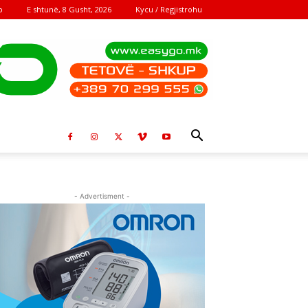
E shtunë, 8 Gusht, 2026
Kycu / Regjistrohu
o
- Advertisment -