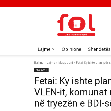
FOL
Lajme
Opinione
Shëndetës
Ballina
Lajme
Maqedoni
Fetai: Ky ishte plani për 
Maqedoni
Fetai: Ky ishte pla
VLEN-it, komunat 
në tryezën e BDI-s