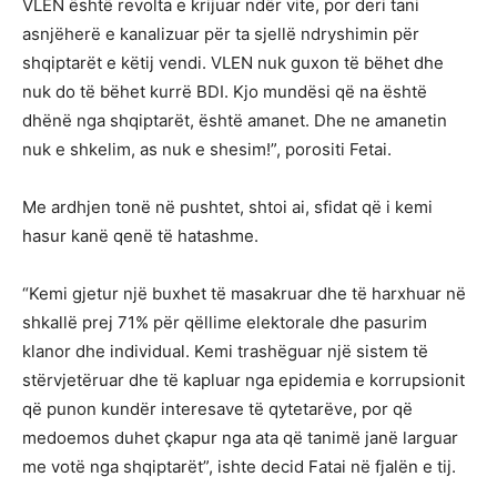
VLEN është revolta e krijuar ndër vite, por deri tani
asnjëherë e kanalizuar për ta sjellë ndryshimin për
shqiptarët e këtij vendi. VLEN nuk guxon të bëhet dhe
nuk do të bëhet kurrë BDI. Kjo mundësi që na është
dhënë nga shqiptarët, është amanet. Dhe ne amanetin
nuk e shkelim, as nuk e shesim!”, porositi Fetai.
Me ardhjen tonë në pushtet, shtoi ai, sfidat që i kemi
hasur kanë qenë të hatashme.
“Kemi gjetur një buxhet të masakruar dhe të harxhuar në
shkallë prej 71% për qëllime elektorale dhe pasurim
klanor dhe individual. Kemi trashëguar një sistem të
stërvjetëruar dhe të kapluar nga epidemia e korrupsionit
që punon kundër interesave të qytetarëve, por që
medoemos duhet çkapur nga ata që tanimë janë larguar
me votë nga shqiptarët”, ishte decid Fatai në fjalën e tij.