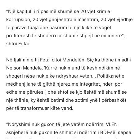
“Një kapitull i ri pas më shumë se 20 vjet krim e
korrupsion, 20 vjet gënjeshtra e mashtrim, 20 vjet vjedhje
të parave tuaja dhe pasurim të një klike të vogël
profiterësh të shndërruar shumë shpejt në milionerë”,
shtoi Fetai.
Në fjalimin e tij Fetai citoi Mendelën: Siç ka thënë i madhi
Nelson Mandela, ‘Kurrë nuk mund të kesh ndikim në
shoqëri nëse nuk e ke ndryshuar veten… Politikanët e
mëdhenj janë të gjithë njerëz me integritet, nder, por
edhe me përulësi’, dhe shtoi se kjo është më shumë se
një thënie, ky është betimi dhe zotimi ynë i përbashkët
për të transformuar këtë vend.
“Ndryshimi nuk guxon të jetë vetëm ndërrim. VLEN
asnjëherë nuk guxon të shihet si ndërrim i BDI-së, sepse