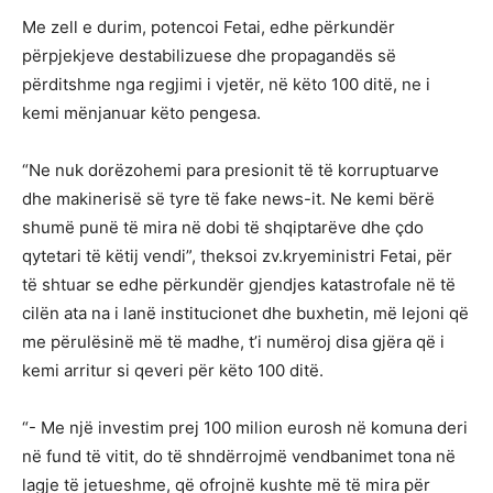
Me zell e durim, potencoi Fetai, edhe përkundër
përpjekjeve destabilizuese dhe propagandës së
përditshme nga regjimi i vjetër, në këto 100 ditë, ne i
kemi mënjanuar këto pengesa.
“Ne nuk dorëzohemi para presionit të të korruptuarve
dhe makinerisë së tyre të fake news-it. Ne kemi bërë
shumë punë të mira në dobi të shqiptarëve dhe çdo
qytetari të këtij vendi”, theksoi zv.kryeministri Fetai, për
të shtuar se edhe përkundër gjendjes katastrofale në të
cilën ata na i lanë institucionet dhe buxhetin, më lejoni që
me përulësinë më të madhe, t’i numëroj disa gjëra që i
kemi arritur si qeveri për këto 100 ditë.
“- Me një investim prej 100 milion eurosh në komuna deri
në fund të vitit, do të shndërrojmë vendbanimet tona në
lagje të jetueshme, që ofrojnë kushte më të mira për