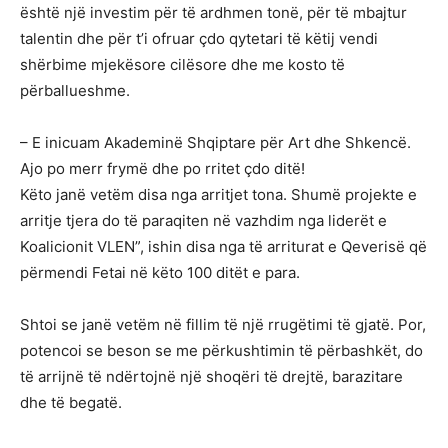
është një investim për të ardhmen tonë, për të mbajtur
talentin dhe për t’i ofruar çdo qytetari të këtij vendi
shërbime mjekësore cilësore dhe me kosto të
përballueshme.
– E inicuam Akademinë Shqiptare për Art dhe Shkencë.
Ajo po merr frymë dhe po rritet çdo ditë!
Këto janë vetëm disa nga arritjet tona. Shumë projekte e
arritje tjera do të paraqiten në vazhdim nga liderët e
Koalicionit VLEN”, ishin disa nga të arriturat e Qeverisë që
përmendi Fetai në këto 100 ditët e para.
Shtoi se janë vetëm në fillim të një rrugëtimi të gjatë. Por,
potencoi se beson se me përkushtimin të përbashkët, do
të arrijnë të ndërtojnë një shoqëri të drejtë, barazitare
dhe të begatë.