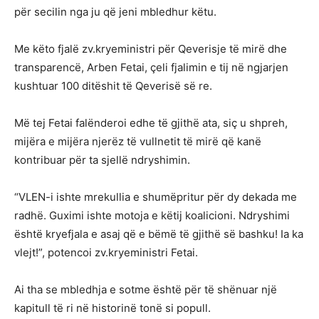
për secilin nga ju që jeni mbledhur këtu.
Me këto fjalë zv.kryeministri për Qeverisje të mirë dhe
transparencë, Arben Fetai, çeli fjalimin e tij në ngjarjen
kushtuar 100 ditëshit të Qeverisë së re.
Më tej Fetai falënderoi edhe të gjithë ata, siç u shpreh,
mijëra e mijëra njerëz të vullnetit të mirë që kanë
kontribuar për ta sjellë ndryshimin.
“VLEN-i ishte mrekullia e shumëpritur për dy dekada me
radhë. Guximi ishte motoja e këtij koalicioni. Ndryshimi
është kryefjala e asaj që e bëmë të gjithë së bashku! Ia ka
vlejt!”, potencoi zv.kryeministri Fetai.
Ai tha se mbledhja e sotme është për të shënuar një
kapitull të ri në historinë tonë si popull.