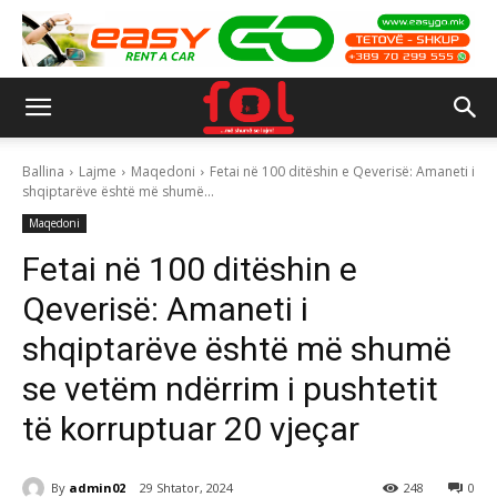
Ballina
Lajme
Maqedoni
Fetai në 100 ditëshin e Qeverisë: Amaneti i
shqiptarëve është më shumë...
Maqedoni
Fetai në 100 ditëshin e
Qeverisë: Amaneti i
shqiptarëve është më shumë
se vetëm ndërrim i pushtetit
të korruptuar 20 vjeçar
By
admin02
29 Shtator, 2024
248
0