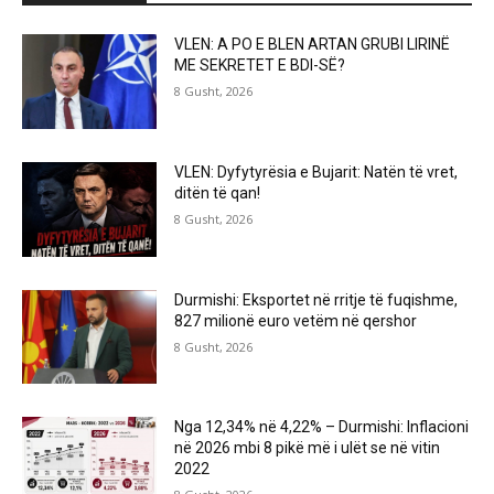
VLEN: A PO E BLEN ARTAN GRUBI LIRINË
ME SEKRETET E BDI-SË?
8 Gusht, 2026
VLEN: Dyfytyrësia e Bujarit: Natën të vret,
ditën të qan!
8 Gusht, 2026
Durmishi: Eksportet në rritje të fuqishme,
827 milionë euro vetëm në qershor
8 Gusht, 2026
Nga 12,34% në 4,22% – Durmishi: Inflacioni
në 2026 mbi 8 pikë më i ulët se në vitin
2022