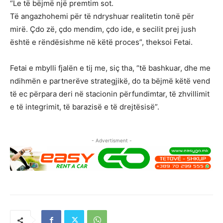
“Le të bëjmë një premtim sot.
Të angazhohemi për të ndryshuar realitetin tonë për
mirë. Çdo zë, çdo mendim, çdo ide, e secilit prej jush
është e rëndësishme në këtë proces”, theksoi Fetai.
Fetai e mbylli fjalën e tij me, siç tha, “të bashkuar, dhe me
ndihmën e partnerëve strategjikë, do ta bëjmë këtë vend
të ec përpara deri në stacionin përfundimtar, të zhvillimit
e të integrimit, të barazisë e të drejtësisë”.
- Advertisment -