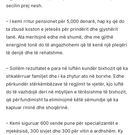
secilin prej nesh.
– I kemi rritur pensionet për 5,000 denarë, hap ky që do
ta zbusë koston e jetesës për prindërit dhe gjyshërit
tanë. Ata meritojnë edhe më shumë, dhe me gjithë
energjinë tonë do të angazhohemi që të kenë një pleqëri
të denjë dhe të rehatshme.
– Sollëm rezultatet e para në luftën kundër bixhozit që ka
shkatërruar familjet dhe i ka zhytur ato në borxhe. Edhe
përkundër stërkëmbëzave të regjimit te vjetër, kjo luftë
do të vazhdojë deri në mbylljen e tërësishme të bixhozit,
që përfundimisht ta eliminojmë këtë sëmundje që ka
kapluar rininë dhe shoqërinë.
– Kemi siguruar 600 vende pune për specializantët e
mjekësisë, 300 sivjet dhe 300 për vitin e ardhshëm. Ky