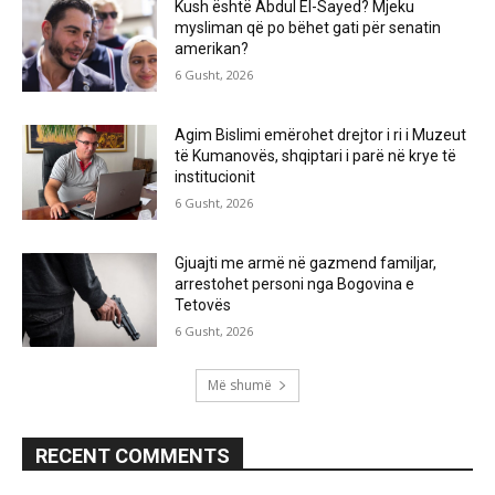
Kush është Abdul El-Sayed? Mjeku
mysliman që po bëhet gati për senatin
amerikan?
6 Gusht, 2026
Agim Bislimi emërohet drejtor i ri i Muzeut
të Kumanovës, shqiptari i parë në krye të
institucionit
6 Gusht, 2026
Gjuajti me armë në gazmend familjar,
arrestohet personi nga Bogovina e
Tetovës
6 Gusht, 2026
Më shumë
RECENT COMMENTS