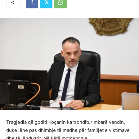
Tragjedia që goditi Koçanin ka tronditur mbarë vendin,
duke lënë pas dhimbje të madhe për familjet e viktimave
dhe të lënduarit. Në këtë moment zie,