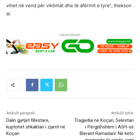
vihet në vend për viktimat dhe të afërmit e tyre”, thekson
ai.
- Advertisment -
Artikulli paraprak
Artikulli tjetër
Dalin gjetjet fillestare,
Tragjedia në Koçan, Sekretari
kuptohet shkaktari i zjarrit në
i Përgjithshëm i ASH-së
Koçan
Blerant Ramadani: Në këto
momente të rënda, jemi