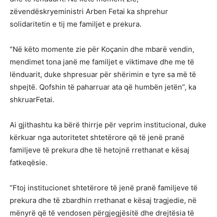
zëvendëskryeministri Arben Fetai ka shprehur
solidaritetin e tij me familjet e prekura.
“Në këto momente zie për Koçanin dhe mbarë vendin,
mendimet tona janë me familjet e viktimave dhe me të
lënduarit, duke shpresuar për shërimin e tyre sa më të
shpejtë. Qofshin të paharruar ata që humbën jetën”, ka
shkruarFetai.
Ai gjithashtu ka bërë thirrje për veprim institucional, duke
kërkuar nga autoritetet shtetërore që të jenë pranë
familjeve të prekura dhe të hetojnë rrethanat e kësaj
fatkeqësie.
“Ftoj institucionet shtetërore të jenë pranë familjeve të
prekura dhe të zbardhin rrethanat e kësaj tragjedie, në
mënyrë që të vendosen përgjegjësitë dhe drejtësia të