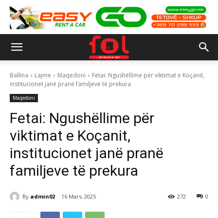
Ballina
Lajme
Maqedoni
Fetai: Ngushëllime për viktimat e Koçanit,
institucionet janë pranë familjeve të prekura
Maqedoni
Fetai: Ngushëllime për
viktimat e Koçanit,
institucionet janë pranë
familjeve të prekura
By
admin02
16 Mars, 2025
272
0