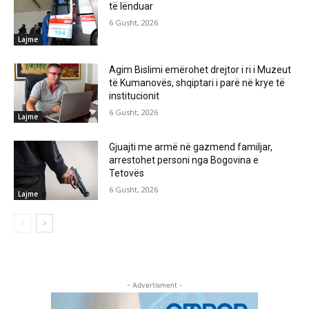
të lënduar
6 Gusht, 2026
Lajme
Agim Bislimi emërohet drejtor i ri i Muzeut
të Kumanovës, shqiptari i parë në krye të
institucionit
6 Gusht, 2026
Lajme
Gjuajti me armë në gazmend familjar,
arrestohet personi nga Bogovina e
Tetovës
6 Gusht, 2026
Lajme
- Advertisment -