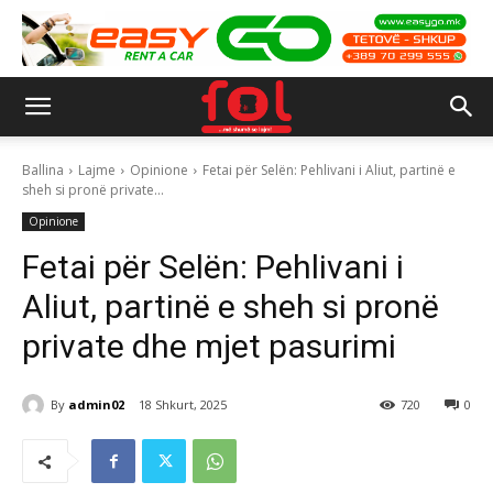
Ballina
Lajme
Opinione
Fetai për Selën: Pehlivani i Aliut, partinë e
sheh si pronë private...
Opinione
Fetai për Selën: Pehlivani i
Aliut, partinë e sheh si pronë
private dhe mjet pasurimi
By
admin02
18 Shkurt, 2025
720
0