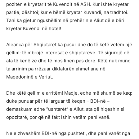
pozitën e kryetarit të Kuvendit në ASH. Kur ishte kryetar
partie, dështoi; kur e bëmë kryetar Kuvendi, na tradhtoi.
Tani ka gjetur ngushëllim në prehërin e Aliut që e bëri
kryetar Kuvendi në hotel!
Aleanca për Shqiptarët ka pasur dhe do të ketë vetëm një
qëllim: të mbrojë interesat e shqiptarëve. Të sigurojë që
ata të kenë zë dhe të mos lihen pas dore. Këtë nuk mund
ta arrinim pa rrëzuar diktaturën ahmetiane në
Maqedoninë e Veriut.
Dhe këtë qëllim e arritëm! Madje, edhe më shumë se kaq:
duke punuar për të larguar të keqen – BDI-në –
demaskuam edhe “ushtarët” e Aliut, ata që hiqeshin si
opozitarë, por që në fakt ishin vetëm pehlivanë.
Ne e zhveshëm BDI-në nga pushteti, dhe pehlivanët nga