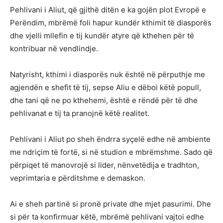
Pehlivani i Aliut, që gjithë ditën e ka gojën plot Evropë e
Perëndim, mbrëmë foli hapur kundër kthimit të diasporës
dhe vjelli mllefin e tij kundër atyre që kthehen për të
kontribuar në vendlindje.
Natyrisht, kthimi i diasporës nuk është në përputhje me
agjendën e shefit të tij, sepse Aliu e dëboi këtë popull,
dhe tani që ne po kthehemi, është e rëndë për të dhe
pehlivanat e tij ta pranojnë këtë realitet.
Pehlivani i Aliut po sheh ëndrra syçelë edhe në ambiente
me ndriçim të fortë, si në studion e mbrëmshme. Sado që
përpiqet të manovrojë si lider, nënvetëdija e tradhton,
veprimtaria e përditshme e demaskon.
Ai e sheh partinë si pronë private dhe mjet pasurimi. Dhe
si për ta konfirmuar këtë, mbrëmë pehlivani vajtoi edhe