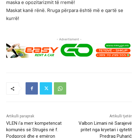
maska e opozitarizmit të rremë!
Maskat kanë rënë. Rruga përpara është më e qartë se
kurrë!
- Advertisment -
Artikulli paraprak
Artikulli tjetër
VLEN i’a merr kompetencat
Valbon Limani në Sarajevë
komunës së Strugës në f.
pritet nga kryetari i qytetit
Podgorcë dhe e emëron
Predrag Puharić