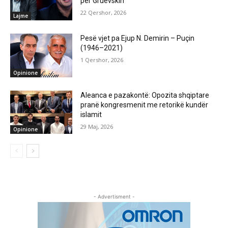
për Gruevskin”
22 Qershor, 2026
Lajme
Pesë vjet pa Ejup N. Demirin – Puçin
(1946–2021)
1 Qershor, 2026
Opinione
Aleanca e pazakontë: Opozita shqiptare
pranë kongresmenit me retorikë kundër
islamit
29 Maj, 2026
Opinione
- Advertisment -