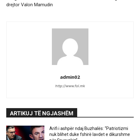
drejtor Valon Mamudin
admin02
http://www.fol.mk
ARTIKUJ TË NGJASHËM
Arifi i ashpër ndaj Buzhalës: “Patriotizmi
nuk blihet duke fshirë lavdet e dikurshme