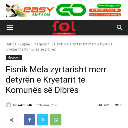
Ballina
Lajme
Maqedoni
Fisnik Mela zyrtarisht merr detyrën e
Kryetarit të Komunës së Dibrës
Maqedoni
Fisnik Mela zyrtarisht merr
detyrën e Kryetarit të
Komunës së Dibrës
By
admin02
7 Nëntor, 2025
619
0