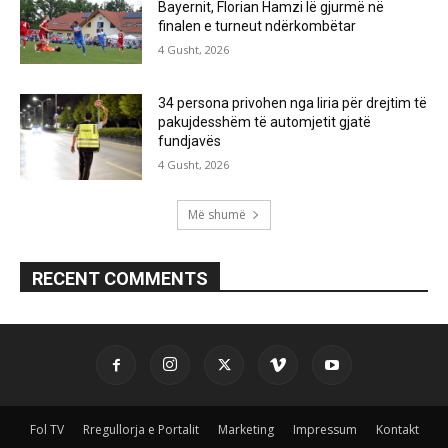
Bayernit, Florian Hamzi lë gjurmë në
finalen e turneut ndërkombëtar
4 Gusht, 2026
34 persona privohen nga liria për drejtim të
pakujdesshëm të automjetit gjatë
fundjavës
4 Gusht, 2026
Më shumë
RECENT COMMENTS
Fol TV
Rregullorja e Portalit
Marketing
Impressum
Kontakt