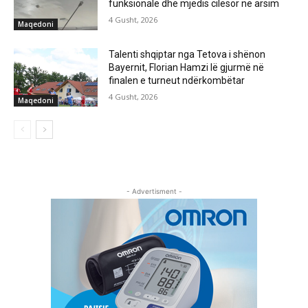
funksionale dhe mjedis cilësor në arsim
4 Gusht, 2026
Maqedoni
Talenti shqiptar nga Tetova i shënon
Bayernit, Florian Hamzi lë gjurmë në
finalen e turneut ndërkombëtar
4 Gusht, 2026
Maqedoni
- Advertisment -