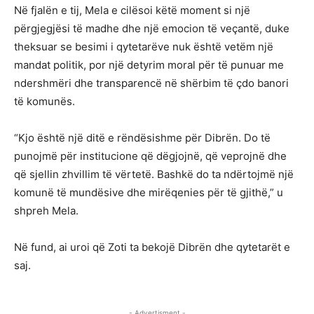
Në fjalën e tij, Mela e cilësoi këtë moment si një
përgjegjësi të madhe dhe një emocion të veçantë, duke
theksuar se besimi i qytetarëve nuk është vetëm një
mandat politik, por një detyrim moral për të punuar me
ndershmëri dhe transparencë në shërbim të çdo banori
të komunës.
“Kjo është një ditë e rëndësishme për Dibrën. Do të
punojmë për institucione që dëgjojnë, që veprojnë dhe
që sjellin zhvillim të vërtetë. Bashkë do ta ndërtojmë një
komunë të mundësive dhe mirëqenies për të gjithë,” u
shpreh Mela.
Në fund, ai uroi që Zoti ta bekojë Dibrën dhe qytetarët e
saj.
- Advertisment -