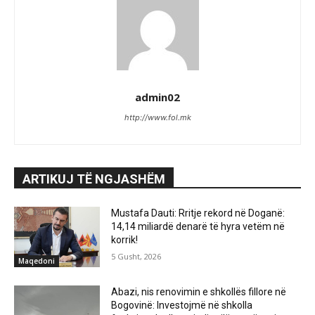
admin02
http://www.fol.mk
ARTIKUJ TË NGJASHËM
Mustafa Dauti: Rritje rekord në Doganë:
14,14 miliardë denarë të hyra vetëm në
korrik!
5 Gusht, 2026
Maqedoni
Abazi, nis renovimin e shkollës fillore në
Bogovinë: Investojmë në shkolla