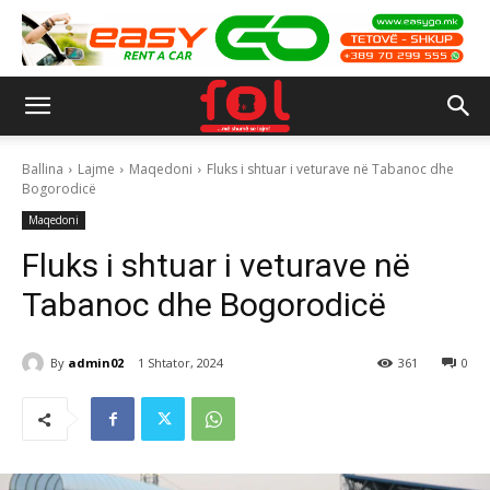
Ballina
Lajme
Maqedoni
Fluks i shtuar i veturave në Tabanoc dhe
Bogorodicë
Maqedoni
Fluks i shtuar i veturave në
Tabanoc dhe Bogorodicë
By
admin02
1 Shtator, 2024
361
0