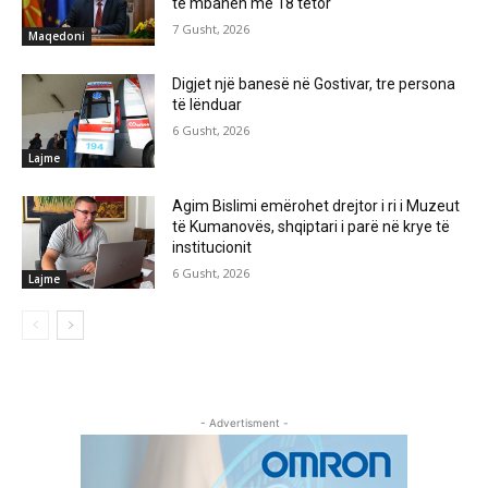
të mbahen më 18 tetor
7 Gusht, 2026
Maqedoni
Digjet një banesë në Gostivar, tre persona
të lënduar
6 Gusht, 2026
Lajme
Agim Bislimi emërohet drejtor i ri i Muzeut
të Kumanovës, shqiptari i parë në krye të
institucionit
6 Gusht, 2026
Lajme
- Advertisment -