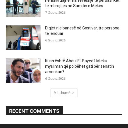
nënshkruajnë marrëveshje të përbashkët
të mbrojtjes në Samitin e Mekës
7 Gusht, 2026
Digjet një banesë në Gostivar, tre persona
të lënduar
6 Gusht, 2026
Kush është Abdul El-Sayed? Mjeku
mysliman që po bëhet gati për senatin
amerikan?
6 Gusht, 2026
Më shumë
RECENT COMMENTS