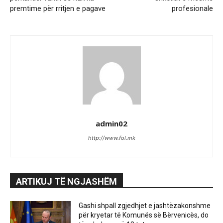
premtime për rritjen e pagave
profesionale
admin02
http://www.fol.mk
ARTIKUJ TË NGJASHËM
Gashi shpall zgjedhjet e jashtëzakonshme
për kryetar të Komunës së Bërvenicës, do