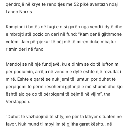
qëndrojë në krye të renditjes me 52 pikë avantazh ndaj
Lando Norris.
Kampioni i botës në fuqi e nisi garën nga vendi i dytë dhe
e mbrojti atë pozicion deri në fund: “Kam qenë gjithmonë
vetëm. Jam përpjekur të bëj më të mirën duke mbajtur
ritmin deri në fund.
Mendoj se në një fundjavë, ku e dinim se do të luftonim
për podiumin, arritja në vendin e dytë është një rezultat i
mirë. Është e qartë se nuk jemi të lumtur, por duhet të
përpiqemi të përmirësohemi gjithnjë e më shumë dhe kjo
është ajo që do të përpiqemi të bëjmë në vijim”, tha
Verstappen.
“Duhet të vazhdojmë të shtyjmë për ta kthyer situatën në
favor. Nuk mund t’i mbyllim të gjitha garat kështu, në