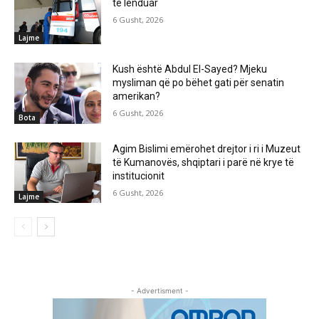
të lënduar
6 Gusht, 2026
Lajme
Kush është Abdul El-Sayed? Mjeku
mysliman që po bëhet gati për senatin
amerikan?
6 Gusht, 2026
Bota
Agim Bislimi emërohet drejtor i ri i Muzeut
të Kumanovës, shqiptari i parë në krye të
institucionit
6 Gusht, 2026
Lajme
- Advertisment -