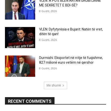
VLEN: A PO E BLEN ARTAN GRUBI LIRINË
ME SEKRETET E BDI-SË?
8 Gusht, 2026
VLEN: Dyfytyrësia e Bujarit: Natën të vret,
ditën të qan!
8 Gusht, 2026
Durmishi: Eksportet në rritje të fuqishme,
827 milionë euro vetëm në qershor
8 Gusht, 2026
Më shumë
RECENT COMMENTS