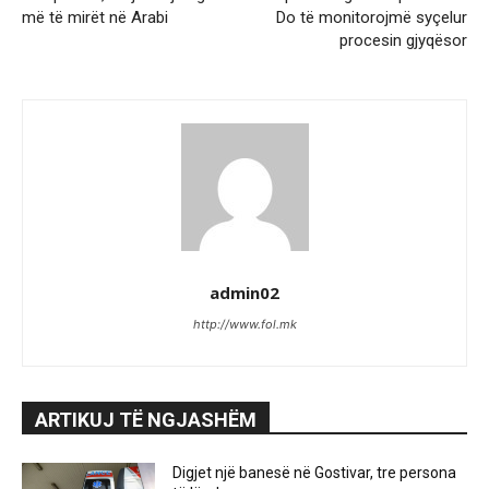
më të mirët në Arabi
Do të monitorojmë syçelur
procesin gjyqësor
admin02
http://www.fol.mk
ARTIKUJ TË NGJASHËM
Digjet një banesë në Gostivar, tre persona