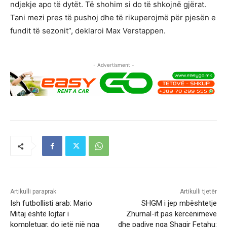
ndjekje apo të dytët. Të shohim si do të shkojnë gjërat.
Tani mezi pres të pushoj dhe të rikuperojmë për pjesën e
fundit të sezonit”, deklaroi Max Verstappen.
- Advertisment -
Artikulli paraprak
Artikulli tjetër
Ish futbollisti arab: Mario
SHGM i jep mbështetje
Mitaj është lojtar i
Zhurnal-it pas kërcënimeve
kompletuar, do jetë një nga
dhe padive nga Shaqir Fetahu: