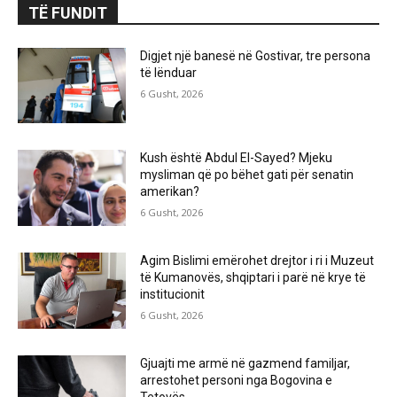
TË FUNDIT
Digjet një banesë në Gostivar, tre persona
të lënduar
6 Gusht, 2026
Kush është Abdul El-Sayed? Mjeku
mysliman që po bëhet gati për senatin
amerikan?
6 Gusht, 2026
Agim Bislimi emërohet drejtor i ri i Muzeut
të Kumanovës, shqiptari i parë në krye të
institucionit
6 Gusht, 2026
Gjuajti me armë në gazmend familjar,
arrestohet personi nga Bogovina e
Tetovës