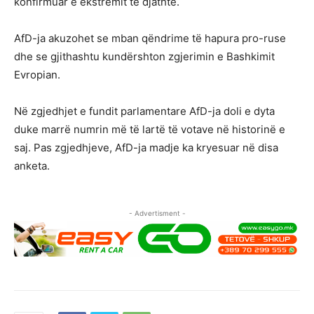
konfirmuar e ekstremit të djathtë.
AfD-ja akuzohet se mban qëndrime të hapura pro-ruse
dhe se gjithashtu kundërshton zgjerimin e Bashkimit
Evropian.
Në zgjedhjet e fundit parlamentare AfD-ja doli e dyta
duke marrë numrin më të lartë të votave në historinë e
saj. Pas zgjedhjeve, AfD-ja madje ka kryesuar në disa
anketa.
- Advertisment -