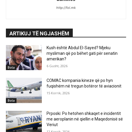
http://fol.mk
ARTIKUJ TË NGJASHËM
Kush është Abdul El-Sayed? Mjeku
mysliman që po bëhet gati për senatin
amerikan?
6 Gusht, 2026
Bota
COMAC kompania kineze që po hyn
fuqishëm në tregun botëror të aviacionit
15 Korrik, 2026
Bota
Prposki: Po hetohen shkaqet e incidentit
me aeroplanin në qiellin e Maqedonisë së
Veriut
12 Korrik, 2026