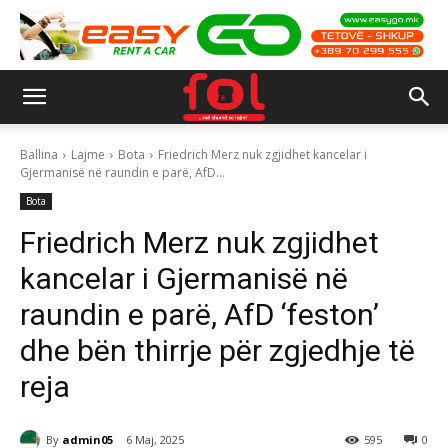
Ballina
Lajme
Bota
Friedrich Merz nuk zgjidhet kancelar i
Gjermanisë në raundin e parë, AfD...
Bota
Friedrich Merz nuk zgjidhet
kancelar i Gjermanisë në
raundin e parë, AfD ‘feston’
dhe bën thirrje për zgjedhje të
reja
By
admin05
6 Maj, 2025
595
0