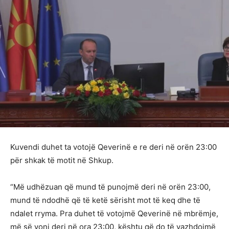
Kuvendi duhet ta votojë Qeverinë e re deri në orën 23:00
për shkak të motit në Shkup.
“Më udhëzuan që mund të punojmë deri në orën 23:00,
mund të ndodhë që të ketë sërisht mot të keq dhe të
ndalet rryma. Pra duhet të votojmë Qeverinë në mbrëmje,
më së voni deri në ora 23:00, kështu që do të vazhdojmë