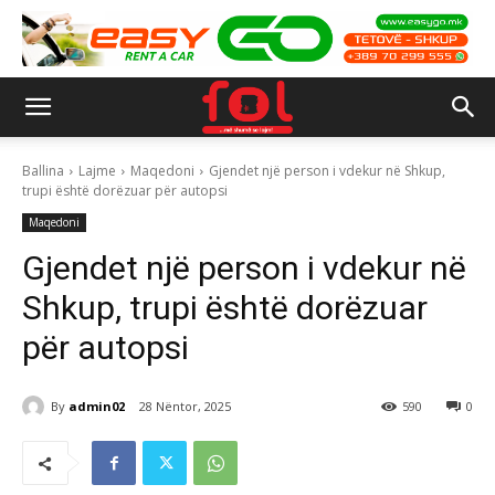
Ballina
Lajme
Maqedoni
Gjendet një person i vdekur në Shkup,
trupi është dorëzuar për autopsi
Maqedoni
Gjendet një person i vdekur në
Shkup, trupi është dorëzuar
për autopsi
By
admin02
28 Nëntor, 2025
590
0