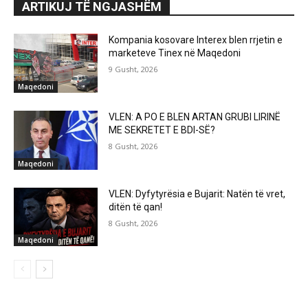
ARTIKUJ TË NGJASHËM
Kompania kosovare Interex blen rrjetin e
marketeve Tinex në Maqedoni
9 Gusht, 2026
Maqedoni
VLEN: A PO E BLEN ARTAN GRUBI LIRINË
ME SEKRETET E BDI-SË?
8 Gusht, 2026
Maqedoni
VLEN: Dyfytyrësia e Bujarit: Natën të vret,
ditën të qan!
8 Gusht, 2026
Maqedoni