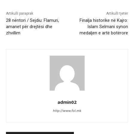
Artikulli paraprak
Artikulli tjetër
28 nëntori / Sejdiu: Flamuri,
Finalja historike në Kajro:
amanet për drejtësi dhe
Islam Selmani synon
zhvillim
medaljen e artë botërore
admin02
http://www.fol.mk