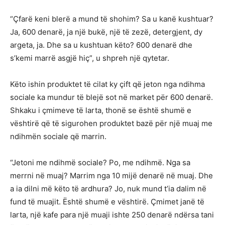
“Çfarë keni blerë a mund të shohim? Sa u kanë kushtuar?
Ja, 600 denarë, ja një bukë, një të zezë, detergjent, dy
argeta, ja. Dhe sa u kushtuan këto? 600 denarë dhe
s’kemi marrë asgjë hiç”, u shpreh një qytetar.
Këto ishin produktet të cilat ky çift që jeton nga ndihma
sociale ka mundur të blejë sot në market për 600 denarë.
Shkaku i çmimeve të larta, thonë se është shumë e
vështirë që të sigurohen produktet bazë për një muaj me
ndihmën sociale që marrin.
“Jetoni me ndihmë sociale? Po, me ndihmë. Nga sa
merrni në muaj? Marrim nga 10 mijë denarë në muaj. Dhe
a ia dilni më këto të ardhura? Jo, nuk mund t’ia dalim në
fund të muajit. Është shumë e vështirë. Çmimet janë të
larta, një kafe para një muaji ishte 250 denarë ndërsa tani