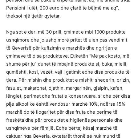
Pensioni i ulët, 200 euro dhe çfarë të bëjmë me aq”,
theksoi një tjetër qytetar.
Nga sot e deri më 30 prill, çmimet e mbi 1000 produkte
ushqimore dhe jo ushqimorë pritet të ulen pas vendimit
të Qeverisë për kufizimin e marzhës dhe ngrirjen e
çmimeve të disa produkteve. Etiketën “Më pak kosto, më
shumë për ju” duhet të mbajnë produkte si, buka, mielli,
qumështi, kosi, vezët, vaji i gatimit edhe disa produkte të
tjera. Për mishin dhe produktet e mishit, sheqerin, orizin,
fasulet, makaronat, djathin, margarinën, gjalpin, kafen,
lëngjet, perimet dhe frutat e konservuara, si dhe për disa
pije alkoolike është vendosur marzhë 10%, ndërsa 15%
marzhë do të llogaritet për disa fruta dhe perime të
freskëta dhe për produktet e higjienës personale dhe
ushqimeve për fëmijë. Edhe përtej kësaj marzhë të
caktuar nga Qeveria, qytetarët thonë se nuk mund të