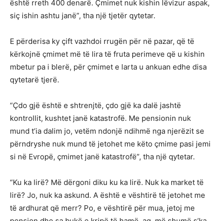
është rreth 400 denarë. Çmimet nuk kishin lëvizur aspak,
siç ishin ashtu janë”, tha një tjetër qytetar.
E përderisa ky çift vazhdoi rrugën për në pazar, që të
kërkojnë çmimet më të lira të fruta perimeve që u kishin
mbetur pa i blerë, për çmimet e larta u ankuan edhe disa
qytetarë tjerë.
“Çdo gjë është e shtrenjtë, çdo gjë ka dalë jashtë
kontrollit, kushtet janë katastrofë. Me pensionin nuk
mund t’ia dalim jo, vetëm ndonjë ndihmë nga njerëzit se
përndryshe nuk mund të jetohet me këto çmime pasi jemi
si në Evropë, çmimet janë katastrofë”, tha një qytetar.
“Ku ka lirë? Më dërgoni diku ku ka lirë. Nuk ka market të
lirë? Jo, nuk ka askund. A është e vështirë të jetohet me
të ardhurat që merr? Po, e vështirë për mua, jetoj me
pension dhe sa bukë e kripë të hamë, aq, më shumë s’ka.