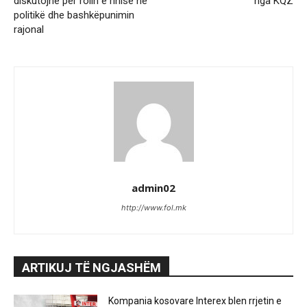
diskutojnë për rolin e rinisë në
nga KQZ
politikë dhe bashkëpunimin
rajonal
admin02
http://www.fol.mk
ARTIKUJ TË NGJASHËM
Kompania kosovare Interex blen rrjetin e