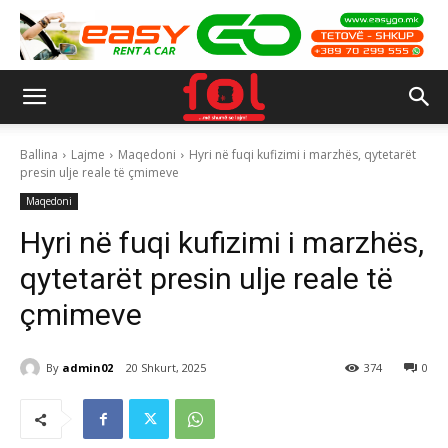
Ballina
Lajme
Maqedoni
Hyri në fuqi kufizimi i marzhës, qytetarët
presin ulje reale të çmimeve
Maqedoni
Hyri në fuqi kufizimi i marzhës,
qytetarët presin ulje reale të
çmimeve
By
admin02
20 Shkurt, 2025
374
0