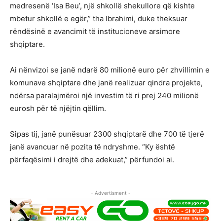
medresenë ‘Isa Beu’, një shkollë shekullore që kishte
mbetur shkollë e egër,” tha Ibrahimi, duke theksuar
rëndësinë e avancimit të institucioneve arsimore
shqiptare.
Ai nënvizoi se janë ndarë 80 milionë euro për zhvillimin e
komunave shqiptare dhe janë realizuar qindra projekte,
ndërsa paralajmëroi një investim të ri prej 240 milionë
eurosh për të njëjtin qëllim.
Sipas tij, janë punësuar 2300 shqiptarë dhe 700 të tjerë
janë avancuar në pozita të ndryshme. “Ky është
përfaqësimi i drejtë dhe adekuat,” përfundoi ai.
- Advertisment -