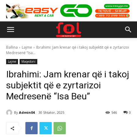
Ballina
Lajme
Ibrahimi: Jam krenar që i takoj subjektit që e zyrtarizoi
Medresenë “Isa...
Lajme
Maqedoni
Ibrahimi: Jam krenar që i takoj
subjektit që e zyrtarizoi
Medresenë “Isa Beu”
By
Admin04
30 Shtator, 2025
546
0