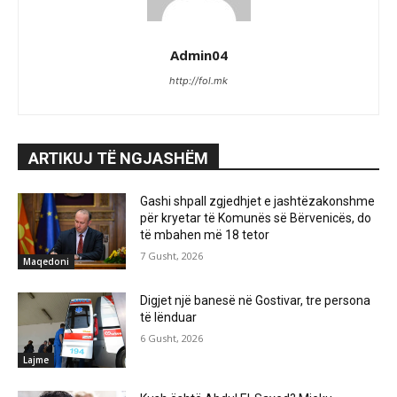
Admin04
http://fol.mk
ARTIKUJ TË NGJASHËM
Gashi shpall zgjedhjet e jashtëzakonshme
për kryetar të Komunës së Bërvenicës, do
të mbahen më 18 tetor
7 Gusht, 2026
Maqedoni
Digjet një banesë në Gostivar, tre persona
të lënduar
6 Gusht, 2026
Lajme