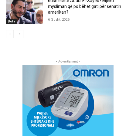
Kush është Abdul El-Sayed? Mjeku
mysliman që po bëhet gati për senatin
amerikan?
6 Gusht, 2026
Bota
- Advertisment -