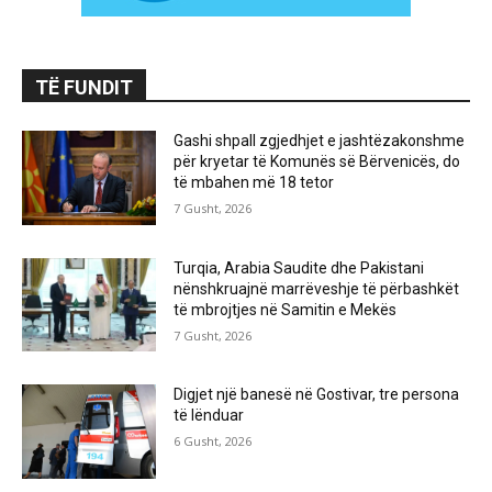
TË FUNDIT
Gashi shpall zgjedhjet e jashtëzakonshme
për kryetar të Komunës së Bërvenicës, do
të mbahen më 18 tetor
7 Gusht, 2026
Turqia, Arabia Saudite dhe Pakistani
nënshkruajnë marrëveshje të përbashkët
të mbrojtjes në Samitin e Mekës
7 Gusht, 2026
Digjet një banesë në Gostivar, tre persona
të lënduar
6 Gusht, 2026