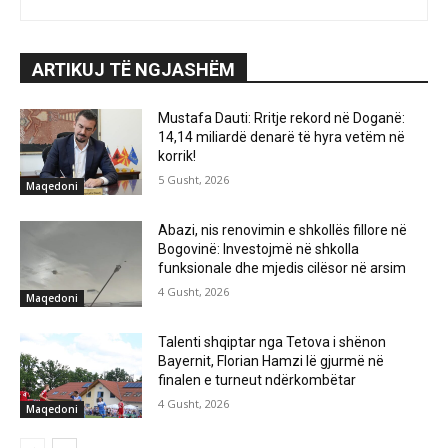
ARTIKUJ TË NGJASHËM
Mustafa Dauti: Rritje rekord në Doganë:
14,14 miliardë denarë të hyra vetëm në
korrik!
5 Gusht, 2026
Maqedoni
Abazi, nis renovimin e shkollës fillore në
Bogovinë: Investojmë në shkolla
funksionale dhe mjedis cilësor në arsim
4 Gusht, 2026
Maqedoni
Talenti shqiptar nga Tetova i shënon
Bayernit, Florian Hamzi lë gjurmë në
finalen e turneut ndërkombëtar
4 Gusht, 2026
Maqedoni