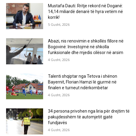
Mustafa Dauti: Rritje rekord në Doganë:
14,14 miliardë denarë të hyra vetëm në
korrik!
5 Gusht, 2026
Abazi, nis renovimin e shkollës fillore në
Bogovinë: Investojmë në shkolla
funksionale dhe mjedis cilësor në arsim
4 Gusht, 2026
Talenti shqiptar nga Tetova i shënon
Bayernit, Florian Hamzi lë gjurmë në
finalen e turneut ndërkombëtar
4 Gusht, 2026
34 persona privohen nga liria për drejtim të
pakujdesshëm të automjetit gjatë
fundjavës
4 Gusht, 2026