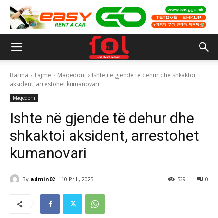
Ballina
Lajme
Maqedoni
Ishte në gjende të dehur dhe shkaktoi
aksident, arrestohet kumanovari
Maqedoni
Ishte në gjende të dehur dhe
shkaktoi aksident, arrestohet
kumanovari
By
admin02
10 Prill, 2025
529
0