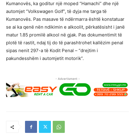
Kumanovës, ka goditur një moped “Hamachi” dhe një
automjet “Volkswagen Golf”, të dyja me targa të
Kumanovës. Pas masave të ndërmarra është konstatuar
se ai ka qenë nën ndikimin e alkoolit, përkatësisht i janë
matur 1.85 promilë alkool në gjak. Pas dokumentimit të
plotë të rastit, ndaj tij do të parashtrohet kallëzim penal
sipas nenit 297-a të Kodit Penal – “drejtim i
pakundesshëm i automjetit motorik”.
- Advertisment -