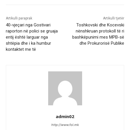
Artikulli paraprak
Artikulli tjetër
40-vjeçari nga Gostivari
Toshkovski dhe Kocevski
raporton në polici se gruaja
nënshkruan protokoll të ri
entij është larguar nga
bashkëpunimi mes MPB-së
shtëpia dhe i ka humbur
dhe Prokurorisë Publike
kontaktet me të
admin02
http://www.fol.mk