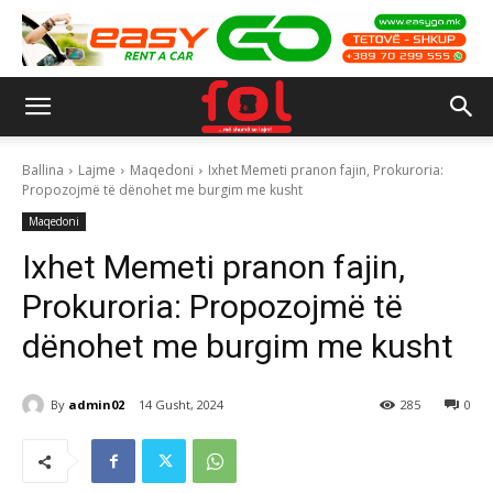
Ballina
Lajme
Maqedoni
Ixhet Memeti pranon fajin, Prokuroria:
Propozojmë të dënohet me burgim me kusht
Maqedoni
Ixhet Memeti pranon fajin,
Prokuroria: Propozojmë të
dënohet me burgim me kusht
By
admin02
14 Gusht, 2024
285
0