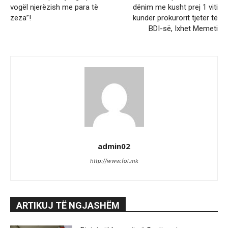
vogël njerëzish me para të
dënim me kusht prej 1 viti
zeza”!
kundër prokurorit tjetër të
BDI-së, Ixhet Memeti
admin02
http://www.fol.mk
ARTIKUJ TË NGJASHËM