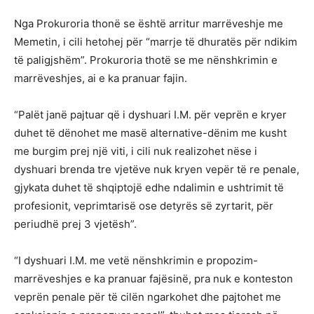
Nga Prokuroria thonë se është arritur marrëveshje me
Memetin, i cili hetohej për “marrje të dhuratës për ndikim
të paligjshëm”. Prokuroria thotë se me nënshkrimin e
marrëveshjes, ai e ka pranuar fajin.
“Palët janë pajtuar që i dyshuari I.M. për veprën e kryer
duhet të dënohet me masë alternative-dënim me kusht
me burgim prej një viti, i cili nuk realizohet nëse i
dyshuari brenda tre vjetëve nuk kryen vepër të re penale,
gjykata duhet të shqiptojë edhe ndalimin e ushtrimit të
profesionit, veprimtarisë ose detyrës së zyrtarit, për
periudhë prej 3 vjetësh”.
“I dyshuari I.M. me vetë nënshkrimin e propozim-
marrëveshjes e ka pranuar fajësinë, pra nuk e konteston
veprën penale për të cilën ngarkohet dhe pajtohet me