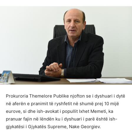
Prokuroria Themelore Publike njofton se i dyshuari i dytë
në aferën e pranimit të ryshfetit në shumë prej 10 mijë
eurove, si dhe ish-avokat i popullit Ixhet Memeti, ka
pranuar fajin në lëndën ku i dyshuari i parë është ish-
gjykatësi i Gjykatës Supreme, Nake Georgiev.