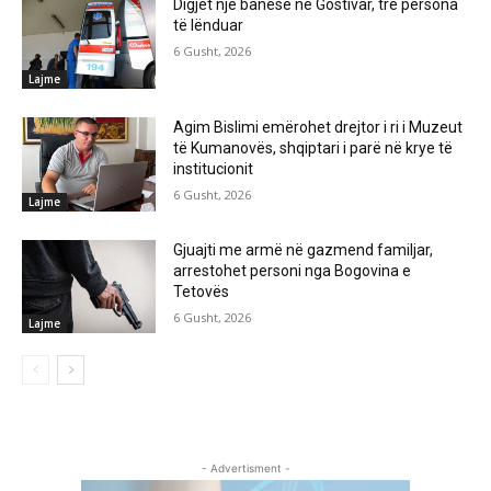
Digjet një banesë në Gostivar, tre persona
të lënduar
6 Gusht, 2026
Lajme
Agim Bislimi emërohet drejtor i ri i Muzeut
të Kumanovës, shqiptari i parë në krye të
institucionit
6 Gusht, 2026
Lajme
Gjuajti me armë në gazmend familjar,
arrestohet personi nga Bogovina e
Tetovës
6 Gusht, 2026
Lajme
- Advertisment -