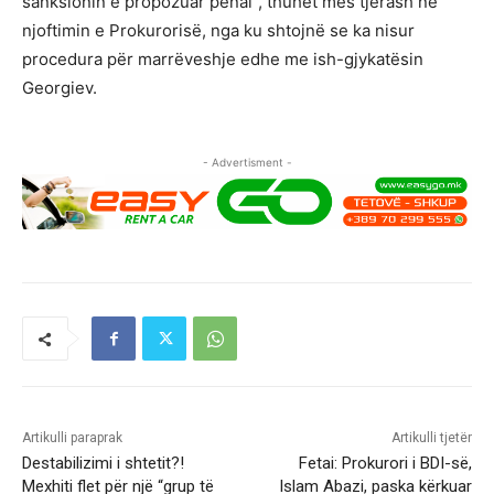
sanksionin e propozuar penal”, thuhet mes tjerash në
njoftimin e Prokurorisë, nga ku shtojnë se ka nisur
procedura për marrëveshje edhe me ish-gjykatësin
Georgiev.
- Advertisment -
Artikulli paraprak
Artikulli tjetër
Destabilizimi i shtetit?!
Fetai: Prokurori i BDI-së,
Mexhiti flet për një “grup të
Islam Abazi, paska kërkuar