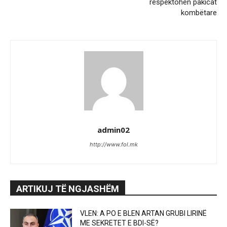
respektohen pakicat
kombëtare
admin02
http://www.fol.mk
ARTIKUJ TË NGJASHËM
VLEN: A PO E BLEN ARTAN GRUBI LIRINË
ME SEKRETET E BDI-SË?