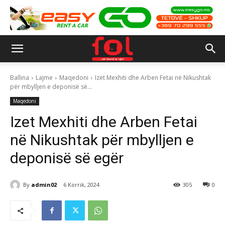
Ballina
Lajme
Maqedoni
Izet Mexhiti dhe Arben Fetai në Nikushtak
për mbylljen e deponisë së...
Maqedoni
Izet Mexhiti dhe Arben Fetai
në Nikushtak për mbylljen e
deponisë së egër
By
admin02
6 Korrik, 2024
305
0