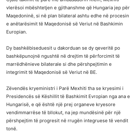
vlerësoi mbështetjen e gjithanshme që Hungaria jep për
Maqedoninë, si në plan bilateral ashtu edhe në procesin
e anëtarësimit të Maqedonisë së Veriut në Bashkimin
Europian.
Dy bashkëbiseduesit u dakorduan se dy qeveritë po
bashkëpunojnë ngushtë në drejtim të përforcimit të
marrëdhënieve bilaterale si dhe përshpejtimin e
integrimit të Maqedonisë së Veriut në BE.
Zëvendës kryeministri i Parë Mexhiti tha se kryesimi i
Presidencës së Këshillit të Bashkimit Evropian nga ana e
Hungarisë, e që është një prej organeve kryesore
vendimmarrëse të bllokut, na jep mundësinë për një
përshpejtim të progresit në rrugën integruese të vendit
tonë.