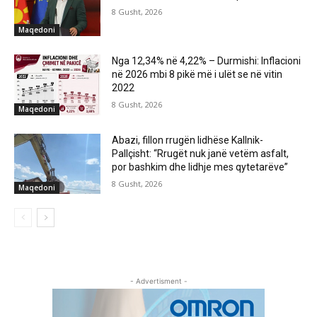
8 Gusht, 2026
Maqedoni
Nga 12,34% në 4,22% – Durmishi: Inflacioni
në 2026 mbi 8 pikë më i ulët se në vitin
2022
8 Gusht, 2026
Maqedoni
Abazi, fillon rrugën lidhëse Kallnik-
Pallçisht: “Rrugët nuk janë vetëm asfalt,
por bashkim dhe lidhje mes qytetarëve”
8 Gusht, 2026
Maqedoni
- Advertisment -