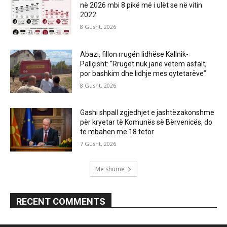
në 2026 mbi 8 pikë më i ulët se në vitin
2022
8 Gusht, 2026
Abazi, fillon rrugën lidhëse Kallnik-
Pallçisht: “Rrugët nuk janë vetëm asfalt,
por bashkim dhe lidhje mes qytetarëve”
8 Gusht, 2026
Gashi shpall zgjedhjet e jashtëzakonshme
për kryetar të Komunës së Bërvenicës, do
të mbahen më 18 tetor
7 Gusht, 2026
Më shumë
RECENT COMMENTS