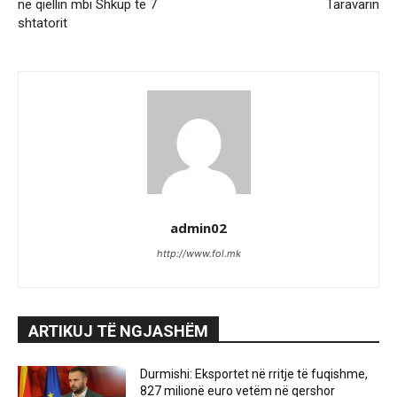
në qiellin mbi Shkup të 7
Taravarin
shtatorit
admin02
http://www.fol.mk
ARTIKUJ TË NGJASHËM
Durmishi: Eksportet në rritje të fuqishme,
827 milionë euro vetëm në qershor