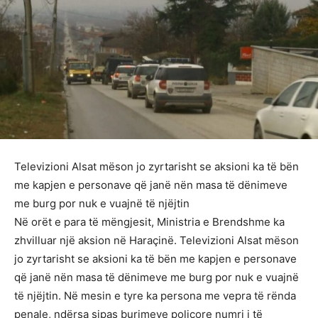
Televizioni Alsat mëson jo zyrtarisht se aksioni ka të bën
me kapjen e personave që janë nën masa të dënimeve
me burg por nuk e vuajnë të njëjtin
Në orët e para të mëngjesit, Ministria e Brendshme ka
zhvilluar një aksion në Haraçinë. Televizioni Alsat mëson
jo zyrtarisht se aksioni ka të bën me kapjen e personave
që janë nën masa të dënimeve me burg por nuk e vuajnë
të njëjtin. Në mesin e tyre ka persona me vepra të rënda
penale, ndërsa sipas burimeve policore numri i të