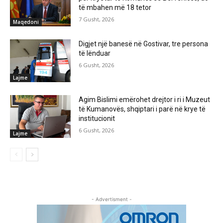
të mbahen më 18 tetor
7 Gusht, 2026
Maqedoni
Digjet një banesë në Gostivar, tre persona
të lënduar
6 Gusht, 2026
Lajme
Agim Bislimi emërohet drejtor i ri i Muzeut
të Kumanovës, shqiptari i parë në krye të
institucionit
6 Gusht, 2026
Lajme
- Advertisment -