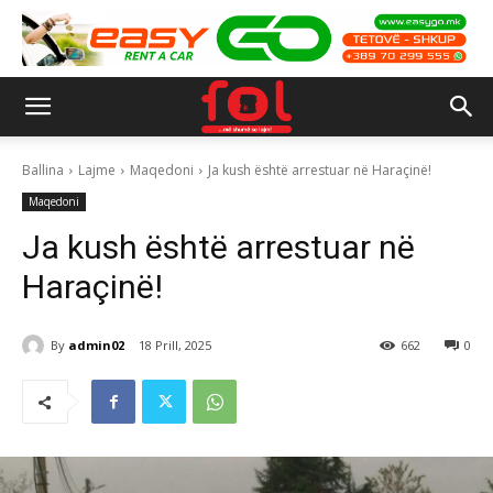
Ballina
Lajme
Maqedoni
Ja kush është arrestuar në Haraçinë!
Maqedoni
Ja kush është arrestuar në
Haraçinë!
By
admin02
18 Prill, 2025
662
0