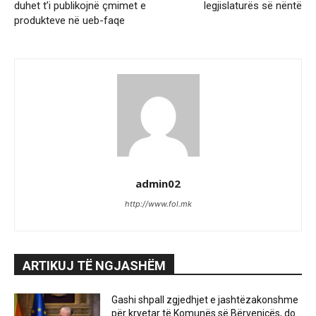
duhet t’i publikojnë çmimet e
legjislaturës së nëntë
produkteve në ueb-faqe
admin02
http://www.fol.mk
ARTIKUJ TË NGJASHËM
Gashi shpall zgjedhjet e jashtëzakonshme
për kryetar të Komunës së Bërvenicës, do