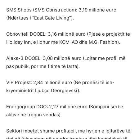
SMS Shops (SMS Construction): 3,19 milionë euro
(Ndërtues i “East Gate Living”).
Obnoviteli DOOEL: 3,16 milionë euro (Pjesë e projektit te
Holiday Inn, e lidhur me KOM-AO dhe M.G. Fashion).
Aleks-3 DOOEL: 3,08 milionë euro (Lojtar me profil më
pak publik, por me fitime të larta).
VIP Projekt: 2,84 milionë euro (Në pronësi të ish-
kryeministrit Ljubço Georgievski).
Energogroup DOO: 2,27 milionë euro (Kompani serbe
aktive në tregun vendas).
Sektori mbetet shumë profitabil, me hyrjen e lojtarëve të
rinj që fokusohen në qendra tregtare dhe komplekse të