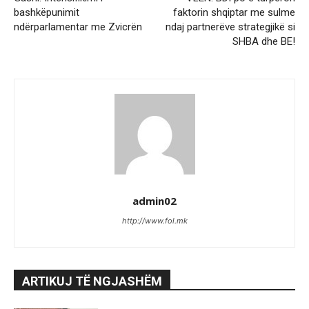
bashkëpunimit
faktorin shqiptar me sulme
ndërparlamentar me Zvicrën
ndaj partnerëve strategjikë si
SHBA dhe BE!
admin02
http://www.fol.mk
ARTIKUJ TË NGJASHËM