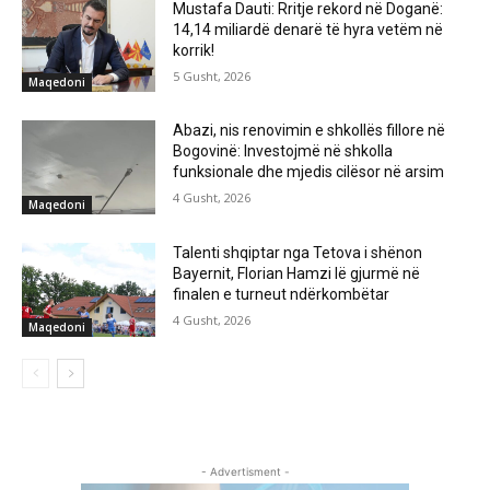
Mustafa Dauti: Rritje rekord në Doganë:
14,14 miliardë denarë të hyra vetëm në
korrik!
5 Gusht, 2026
Maqedoni
Abazi, nis renovimin e shkollës fillore në
Bogovinë: Investojmë në shkolla
funksionale dhe mjedis cilësor në arsim
4 Gusht, 2026
Maqedoni
Talenti shqiptar nga Tetova i shënon
Bayernit, Florian Hamzi lë gjurmë në
finalen e turneut ndërkombëtar
4 Gusht, 2026
Maqedoni
- Advertisment -