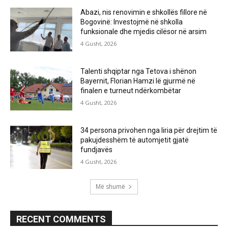
Abazi, nis renovimin e shkollës fillore në
Bogovinë: Investojmë në shkolla
funksionale dhe mjedis cilësor në arsim
4 Gusht, 2026
Talenti shqiptar nga Tetova i shënon
Bayernit, Florian Hamzi lë gjurmë në
finalen e turneut ndërkombëtar
4 Gusht, 2026
34 persona privohen nga liria për drejtim të
pakujdesshëm të automjetit gjatë
fundjavës
4 Gusht, 2026
Më shumë
RECENT COMMENTS