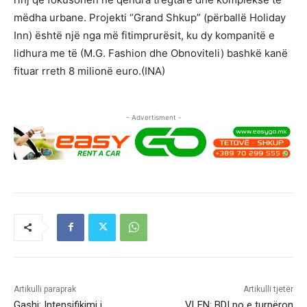
mëdha urbane. Projekti “Grand Shkup” (përballë Holiday
Inn) është një nga më fitimprurësit, ku dy kompanitë e
lidhura me të (M.G. Fashion dhe Obnoviteli) bashkë kanë
fituar rreth 8 milionë euro.(INA)
- Advertisment -
Artikulli paraprak
Artikulli tjetër
Gashi: Intensifikimi i
VLEN: BDI po e turpëron