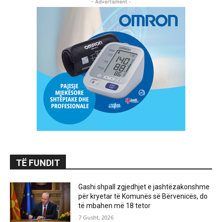
- Advertisment -
TË FUNDIT
Gashi shpall zgjedhjet e jashtëzakonshme
për kryetar të Komunës së Bërvenicës, do
të mbahen më 18 tetor
7 Gusht, 2026