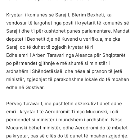
Kryetari i komunës së Sarajit, Blerim Bexheti, ka
vendosur të largohet nga posti i kryetarit të komunës së
Sarajit dhe t’i përkushtohet punës parlamentare. Mandati
deputet i Bexhetit dje në Kuvend u verifikua, me çka
Saraji do të duhet të zgjedh kryetar të ri.
Edhe emri i Arben Taravari nga Aleanca për Shqiptarët,
po përmendet gjithnjë e më shumë si ministër i
ardhshëm i Shëndetësisë, dhe nëse ai pranon të jetë
ministër, zgjedhjet të parakohshme lokale do të mbahen
edhe në Gostivar.
Përveç Taravarit, me pushtetin ekzekutiv lidhet edhe
emri i kryetarit të Aerodromit Timço Mucunski, i cili
përmendet si ministër i mundshëm i ardhshëm. Nëse
Mucunski bëhet ministër, edhe Aerodromi do të mbetet
pa kryetar, pas së cilës do të duhet të mbahen zgjedhje.