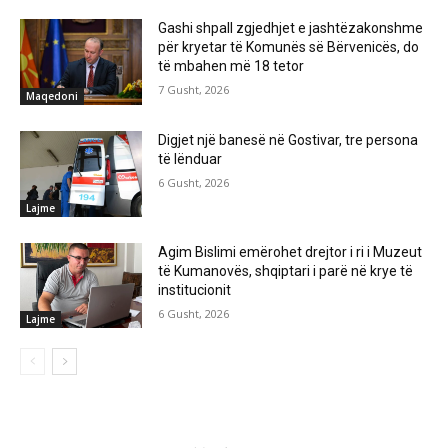
Gashi shpall zgjedhjet e jashtëzakonshme
për kryetar të Komunës së Bërvenicës, do
të mbahen më 18 tetor
7 Gusht, 2026
Maqedoni
Digjet një banesë në Gostivar, tre persona
të lënduar
6 Gusht, 2026
Lajme
Agim Bislimi emërohet drejtor i ri i Muzeut
të Kumanovës, shqiptari i parë në krye të
institucionit
6 Gusht, 2026
Lajme