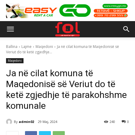
Ballina
Lajme
Maqedoni
Ja në cilat komuna të Maqedonisë së
Veriut do të ketë zgjedhje...
Maqedoni
Ja në cilat komuna të
Maqedonisë së Veriut do të
ketë zgjedhje të parakohshme
komunale
By
admin02
29 Maj, 2024
240
0