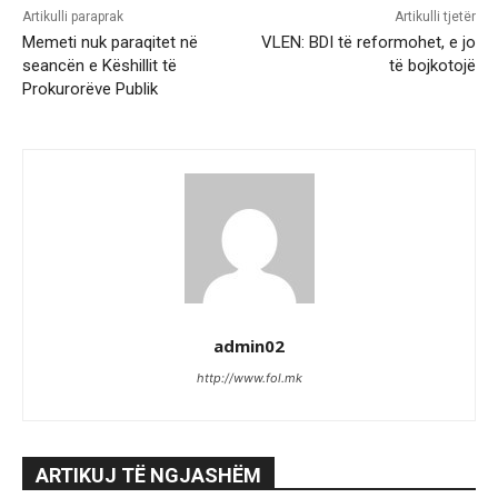
Artikulli paraprak
Artikulli tjetër
Memeti nuk paraqitet në
VLEN: BDI të reformohet, e jo
seancën e Këshillit të
të bojkotojë
Prokurorëve Publik
admin02
http://www.fol.mk
ARTIKUJ TË NGJASHËM