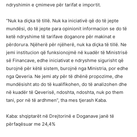
ndryshimin e çmimeve për tarifat e importit.
“Nuk ka diçka të tillë. Nuk ka iniciativë që do të jepte
mundësi, do të jepte para opinionit informacion se do të
ketë ndryshime të tarifave doganore për makinat e
përdorura. Njëherë për njëherë, nuk ka diçka të tillë. Ne
jemi institucion që funksionojmë në kuadër të Ministrisë
së Financave, edhe iniciativat e ndryshme sigurisht që
burojnë për këtë sistem, burojnë nga Ministria, por edhe
nga Qeveria. Ne jemi aty për të dhënë propozime, dhe
mundësisht ato do të kualifikohen, do të analizohen dhe
në kuadër të Qeverisë, ndoshta, ndoshta, nuk po them
tani, por në të ardhmen”, tha mes tjerash Kaba.
Kaba: shqiptarët në Drejtorinë e Doganave janë të
përfaqësuar me 24,4%