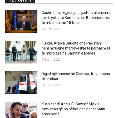
Gashi shpall zgjedhjet e jashtëzakonshme
për kryetar të Komunës së Bërvenicës, do
të mbahen më 18 tetor
7 Gusht, 2026
Turqia, Arabia Saudite dhe Pakistani
nënshkruajnë marrëveshje të përbashkët
të mbrojtjes në Samitin e Mekës
7 Gusht, 2026
Digjet një banesë në Gostivar, tre persona
të lënduar
6 Gusht, 2026
Kush është Abdul El-Sayed? Mjeku
mysliman që po bëhet gati për senatin
amerikan?