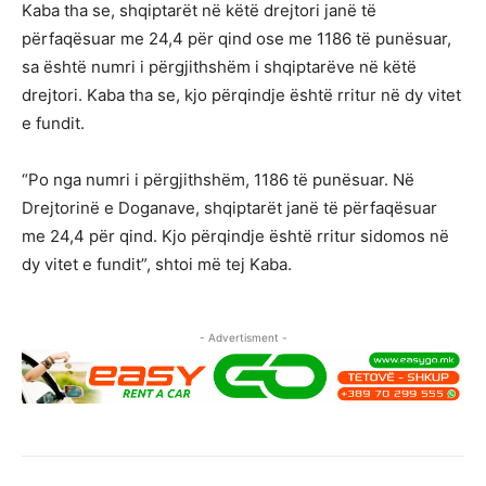
Kaba tha se, shqiptarët në këtë drejtori janë të
përfaqësuar me 24,4 për qind ose me 1186 të punësuar,
sa është numri i përgjithshëm i shqiptarëve në këtë
drejtori. Kaba tha se, kjo përqindje është rritur në dy vitet
e fundit.
“Po nga numri i përgjithshëm, 1186 të punësuar. Në
Drejtorinë e Doganave, shqiptarët janë të përfaqësuar
me 24,4 për qind. Kjo përqindje është rritur sidomos në
dy vitet e fundit”, shtoi më tej Kaba.
- Advertisment -