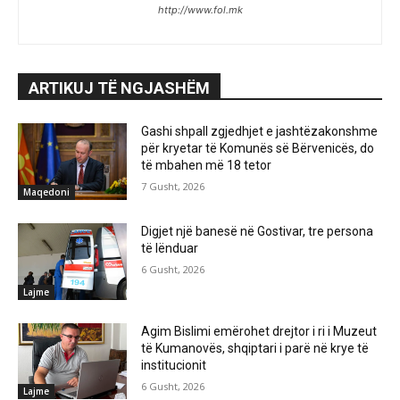
http://www.fol.mk
ARTIKUJ TË NGJASHËM
Gashi shpall zgjedhjet e jashtëzakonshme
për kryetar të Komunës së Bërvenicës, do
të mbahen më 18 tetor
7 Gusht, 2026
Maqedoni
Digjet një banesë në Gostivar, tre persona
të lënduar
6 Gusht, 2026
Lajme
Agim Bislimi emërohet drejtor i ri i Muzeut
të Kumanovës, shqiptari i parë në krye të
institucionit
6 Gusht, 2026
Lajme