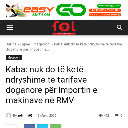
Ballina
Lajme
Maqedoni
Kaba: nuk do të ketë ndryshime të tarifave
doganore për importin e...
Maqedoni
Kaba: nuk do të ketë
ndryshime të tarifave
doganore për importin e
makinave në RMV
By
admin02
12 Mars, 2025
412
0