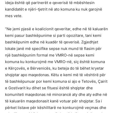
ideja është që partnerët e qeverisë të mbështesin
kandidatët e njëri-tjetrit në ato komuna ku nuk garojnë
mes vete.
“Ne jemi pjesë e koalicionit qeveritar, edhe në të kaluarën
kemi pasur bashkëpunime si parti opozitare, tani kemi
bashkëpunim edhe në kuadër të qeverisë. Zgjedhjet
lokale janë më specifike sepse nuk mund të flasim për
një bashkëpunim formal me VMRO-në sepse kemi
komuna ku konkurojmë me VMRO-në, siç është komuna
e Kërçovës, e Bërvenicës, ku beteja do të bëhet kryetar
shqiptar apo maqedonas. Këtu e kemi më të vështirë për
të bashkëpunuar por kemi komuna si ajo e Tetovës, Çairit
e Gostivarit ku dihet se fituesi është shqiptar dhe
komuniteti maqedonas në minorancë aty dhe aty edhe në
të kaluarën maqedonasit kanë votuar për shqiptar. Sa i
përket listave për këshilltarë ne konkurojmë veçmas dhe