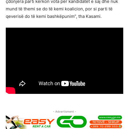
çdonjëra parti kërkon vota për kandidatët e saj dhe nuk
mund të themi se do të kemi koalicion, por si parti të
qeverisë do të kemi bashkëpunim”, tha Kasami.
- Advertisment -