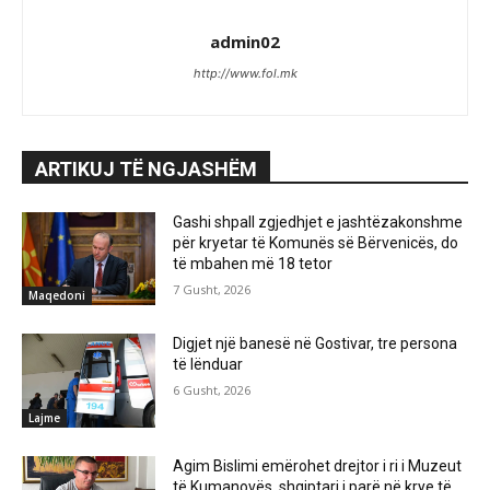
admin02
http://www.fol.mk
ARTIKUJ TË NGJASHËM
Gashi shpall zgjedhjet e jashtëzakonshme
për kryetar të Komunës së Bërvenicës, do
të mbahen më 18 tetor
7 Gusht, 2026
Maqedoni
Digjet një banesë në Gostivar, tre persona
të lënduar
6 Gusht, 2026
Lajme
Agim Bislimi emërohet drejtor i ri i Muzeut
të Kumanovës, shqiptari i parë në krye të