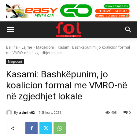
Ballina
Lajme
Maqedoni
Kasami: Bashkëpunim, jo koalicion formal
me VMRO-në në zgjedhjet lokale
Maqedoni
Kasami: Bashkëpunim, jo
koalicion formal me VMRO-në
në zgjedhjet lokale
By
admin02
7 Shkurt, 2025
408
0