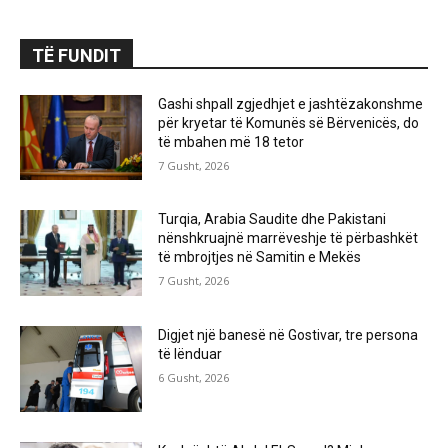
TË FUNDIT
Gashi shpall zgjedhjet e jashtëzakonshme
për kryetar të Komunës së Bërvenicës, do
të mbahen më 18 tetor
7 Gusht, 2026
Turqia, Arabia Saudite dhe Pakistani
nënshkruajnë marrëveshje të përbashkët
të mbrojtjes në Samitin e Mekës
7 Gusht, 2026
Digjet një banesë në Gostivar, tre persona
të lënduar
6 Gusht, 2026