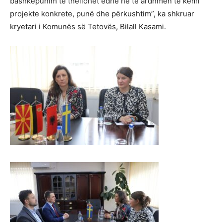
bashkëpunim të thellohet edhe në të ardhmen të kemi
projekte konkrete, punë dhe përkushtim”, ka shkruar
kryetari i Komunës së Tetovës, Bilall Kasami.