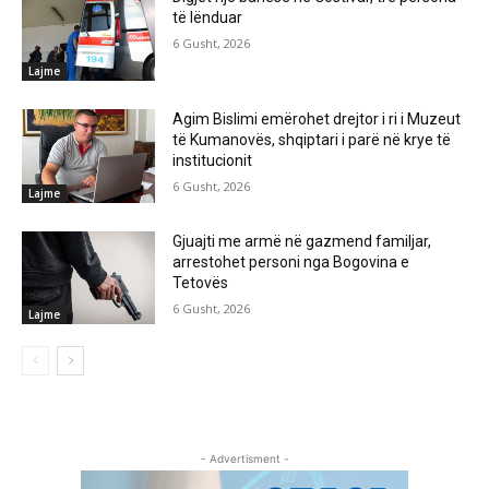
të lënduar
6 Gusht, 2026
Lajme
Agim Bislimi emërohet drejtor i ri i Muzeut
të Kumanovës, shqiptari i parë në krye të
institucionit
6 Gusht, 2026
Lajme
Gjuajti me armë në gazmend familjar,
arrestohet personi nga Bogovina e
Tetovës
6 Gusht, 2026
Lajme
- Advertisment -