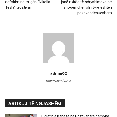
asfaltim në rrugën “Nikolla
janë nxitës të ndryshimeve në
Tesla” Gostivar
shoqëri dhe roli i tyre është i
pazëvendësueshëm
admin02
http://www.fol.mk
ARTIKUJ TË NGJASHËM
Digjet një banesë në Gostivar, tre persona