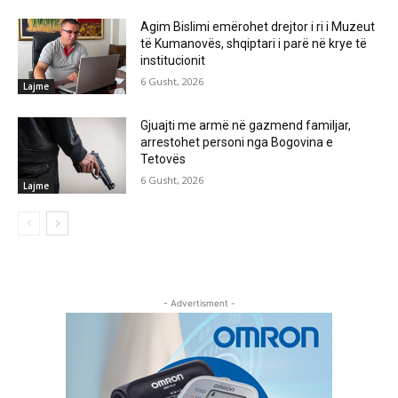
Agim Bislimi emërohet drejtor i ri i Muzeut
të Kumanovës, shqiptari i parë në krye të
institucionit
6 Gusht, 2026
Lajme
Gjuajti me armë në gazmend familjar,
arrestohet personi nga Bogovina e
Tetovës
6 Gusht, 2026
Lajme
- Advertisment -