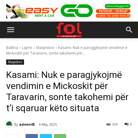
Ballina
Lajme
Maqedoni
Kasami: Nuk e paragjykojmë vendimin e
Mickoskit për Taravarin, sonte takohemi për...
Maqedoni
Kasami: Nuk e paragjykojmë
vendimin e Mickoskit për
Taravarin, sonte takohemi për
t’i sqaruar këto situata
By
admin05
6 Maj, 2025
519
0