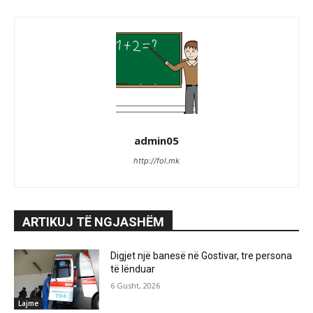
admin05
http://fol.mk
ARTIKUJ TË NGJASHËM
Digjet një banesë në Gostivar, tre persona
të lënduar
6 Gusht, 2026
Lajme