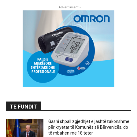
- Advertisment -
TË FUNDIT
Gashi shpall zgjedhjet e jashtëzakonshme
për kryetar të Komunës së Bërvenicës, do
të mbahen më 18 tetor