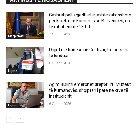
Gashi shpall zgjedhjet e jashtëzakonshme
për kryetar të Komunës së Bërvenicës, do
të mbahen më 18 tetor
7 Gusht, 2026
Maqedoni
Digjet një banesë në Gostivar, tre persona
të lënduar
6 Gusht, 2026
Lajme
Agim Bislimi emërohet drejtor i ri i Muzeut
të Kumanovës, shqiptari i parë në krye të
institucionit
6 Gusht, 2026
Lajme