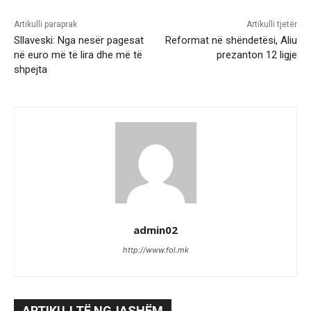
Artikulli paraprak
Artikulli tjetër
Sllaveski: Nga nesër pagesat
Reformat në shëndetësi, Aliu
në euro më të lira dhe më të
prezanton 12 ligje
shpejta
admin02
http://www.fol.mk
ARTIKUJ TË NGJASHËM