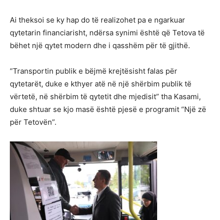
Ai theksoi se ky hap do të realizohet pa e ngarkuar
qytetarin financiarisht, ndërsa synimi është që Tetova të
bëhet një qytet modern dhe i qasshëm për të gjithë.
“Transportin publik e bëjmë krejtësisht falas për
qytetarët, duke e kthyer atë në një shërbim publik të
vërtetë, në shërbim të qytetit dhe mjedisit” tha Kasami,
duke shtuar se kjo masë është pjesë e programit “Një zë
për Tetovën”.