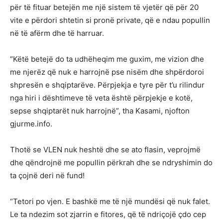
për të fituar betejën me një sistem të vjetër që për 20
vite e përdori shtetin si pronë private, që e ndau popullin
në të afërm dhe të harruar.
“Këtë betejë do ta udhëheqim me guxim, me vizion dhe
me njerëz që nuk e harrojnë pse nisëm dhe shpërdoroi
shpresën e shqiptarëve. Përpjekja e tyre për t’u rilindur
nga hiri i dështimeve të veta është përpjekje e kotë,
sepse shqiptarët nuk harrojnë”, tha Kasami, njofton
gjurme.info.
Thotë se VLEN nuk heshtë dhe se ato flasin, veprojmë
dhe qëndrojnë me popullin përkrah dhe se ndryshimin do
ta çojnë deri në fund!
“Tetori po vjen. E bashkë me të një mundësi që nuk falet.
Le ta ndezim sot zjarrin e fitores, që të ndriçojë çdo cep