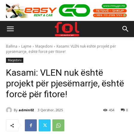
Ballina
Lajme
Maqedoni
Kasami: VLEN nuk është projekt për
pjesëmarrje, është forcë për fitore!
Maqedoni
Kasami: VLEN nuk është
projekt për pjesëmarrje, është
forcë për fitore!
By
admin02
3 Qershor, 2025
454
0