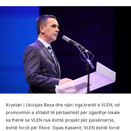
Kryetari i Lëvizjes Besa dhe njëri nga krerët e VLEN, në
promovimin e shtabit të përbashkët për zgjedhje lokale
ka thënë se VLEN nuk është projekt për pjesëmarrje,
është forcë për fitore. Sipas Kasamit, VLEN është forcë