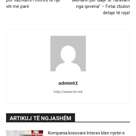
por vazhdimi i fitores të një
skenarin për dalje të Taravarit
viti më parë
nga qeveria” – Fetai zbulon
detaje tê reja!
admin02
http://www.fol.mk
ARTIKUJ TË NGJASHËM
Kompania kosovare Interex blen rrjetin e