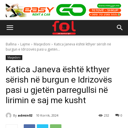
Ballina
Lajme
Maqedoni
Katica Janeva është kthyer sërish në
burgun e Idrizovës pasi u gjetën...
Maqedoni
Katica Janeva është kthyer
sërish në burgun e Idrizovës
pasi u gjetën parregullsi në
lirimin e saj me kusht
By
admin02
10 Korrik, 2024
232
0