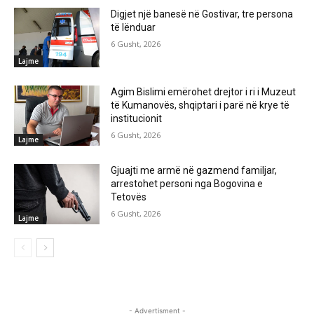
Digjet një banesë në Gostivar, tre persona
të lënduar
6 Gusht, 2026
Lajme
Agim Bislimi emërohet drejtor i ri i Muzeut
të Kumanovës, shqiptari i parë në krye të
institucionit
6 Gusht, 2026
Lajme
Gjuajti me armë në gazmend familjar,
arrestohet personi nga Bogovina e
Tetovës
6 Gusht, 2026
Lajme
- Advertisment -