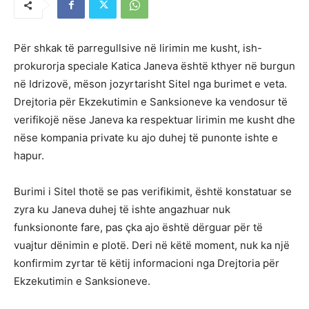
Për shkak të parregullsive në lirimin me kusht, ish-
prokurorja speciale Katica Janeva është kthyer në burgun
në Idrizovë, mëson jozyrtarisht Sitel nga burimet e veta.
Drejtoria për Ekzekutimin e Sanksioneve ka vendosur të
verifikojë nëse Janeva ka respektuar lirimin me kusht dhe
nëse kompania private ku ajo duhej të punonte ishte e
hapur.
Burimi i Sitel thotë se pas verifikimit, është konstatuar se
zyra ku Janeva duhej të ishte angazhuar nuk
funksiononte fare, pas çka ajo është dërguar për të
vuajtur dënimin e plotë. Deri në këtë moment, nuk ka një
konfirmim zyrtar të këtij informacioni nga Drejtoria për
Ekzekutimin e Sanksioneve.