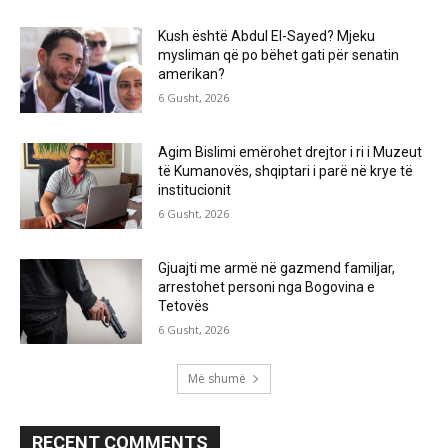
Kush është Abdul El-Sayed? Mjeku
mysliman që po bëhet gati për senatin
amerikan?
6 Gusht, 2026
Agim Bislimi emërohet drejtor i ri i Muzeut
të Kumanovës, shqiptari i parë në krye të
institucionit
6 Gusht, 2026
Gjuajti me armë në gazmend familjar,
arrestohet personi nga Bogovina e
Tetovës
6 Gusht, 2026
Më shumë
RECENT COMMENTS