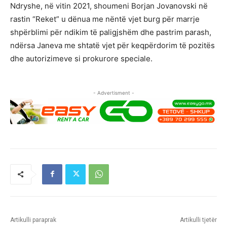
Ndryshe, në vitin 2021, shoumeni Borjan Jovanovski në
rastin “Reket” u dënua me nëntë vjet burg për marrje
shpërblimi për ndikim të paligjshëm dhe pastrim parash,
ndërsa Janeva me shtatë vjet për keqpërdorim të pozitës
dhe autorizimeve si prokurore speciale.
- Advertisment -
Artikulli paraprak
Artikulli tjetër