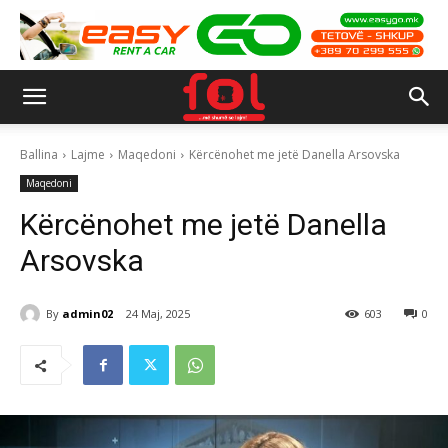
Ballina
Lajme
Maqedoni
Kërcënohet me jetë Danella Arsovska
Maqedoni
Kërcënohet me jetë Danella
Arsovska
By
admin02
24 Maj, 2025
603
0