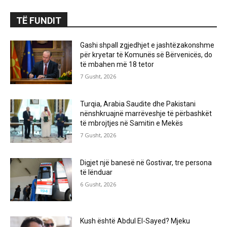
TË FUNDIT
Gashi shpall zgjedhjet e jashtëzakonshme
për kryetar të Komunës së Bërvenicës, do
të mbahen më 18 tetor
7 Gusht, 2026
Turqia, Arabia Saudite dhe Pakistani
nënshkruajnë marrëveshje të përbashkët
të mbrojtjes në Samitin e Mekës
7 Gusht, 2026
Digjet një banesë në Gostivar, tre persona
të lënduar
6 Gusht, 2026
Kush është Abdul El-Sayed? Mjeku