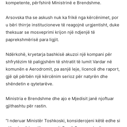
kompetente, përfshirë Ministrinë e Brendshme.
Arsovska tha se askush nuk ka frikë nga kërcënimet, por
u bëri thirrje institucioneve të reagojnë urgjentisht, duke
theksuar se mosveprimi krijon një ndjenjë të
paprekshmërisë para ligjit.
Ndërkohë, kryetarja bashkisë akuzoi një kompani për
shfrytëzim të paligjshëm të shtratit të lumit Vardar në
komunën e Aerodromit, pa asnjë leje, licencë dhe raport,
gjë që përbën një kërcënim serioz për natyrën dhe
shëndetin e qytetarëve.
Ministria e Brendshme dhe ajo e Mjedisit janë njoftuar
gjithashtu për rastin.
“I nderuar Ministër Toshkoski, konsiderojeni këtë edhe si