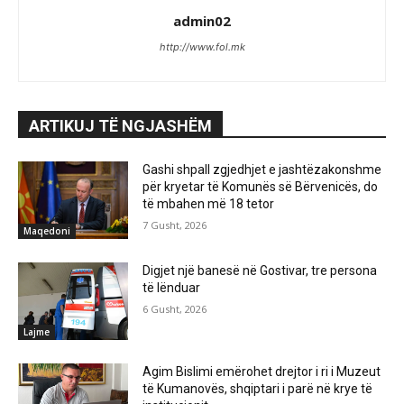
admin02
http://www.fol.mk
ARTIKUJ TË NGJASHËM
Gashi shpall zgjedhjet e jashtëzakonshme
për kryetar të Komunës së Bërvenicës, do
të mbahen më 18 tetor
7 Gusht, 2026
Maqedoni
Digjet një banesë në Gostivar, tre persona
të lënduar
6 Gusht, 2026
Lajme
Agim Bislimi emërohet drejtor i ri i Muzeut
të Kumanovës, shqiptari i parë në krye të