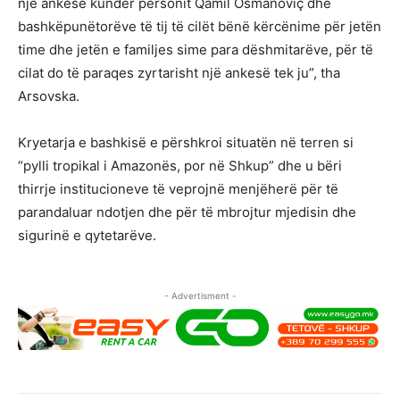
një ankesë kundër personit Qamil Osmanoviç dhe
bashkëpunëtorëve të tij të cilët bënë kërcënime për jetën
time dhe jetën e familjes sime para dëshmitarëve, për të
cilat do të paraqes zyrtarisht një ankesë tek ju”, tha
Arsovska.
Kryetarja e bashkisë e përshkroi situatën në terren si
“pylli tropikal i Amazonës, por në Shkup” dhe u bëri
thirrje institucioneve të veprojnë menjëherë për të
parandaluar ndotjen dhe për të mbrojtur mjedisin dhe
sigurinë e qytetarëve.
- Advertisment -