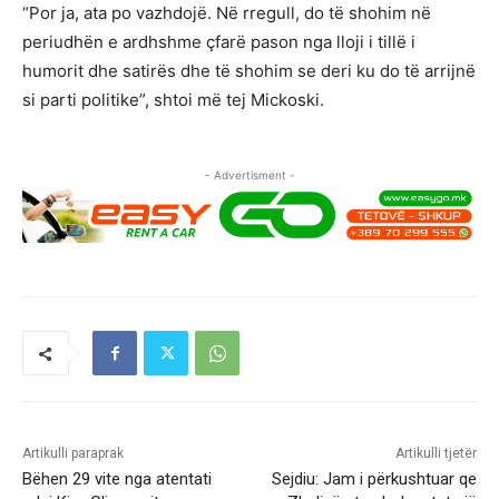
“Por ja, ata po vazhdojë. Në rregull, do të shohim në
periudhën e ardhshme çfarë pason nga lloji i tillë i
humorit dhe satirës dhe të shohim se deri ku do të arrijnë
si parti politike”, shtoi më tej Mickoski.
- Advertisment -
Artikulli paraprak
Artikulli tjetër
Bëhen 29 vite nga atentati
Sejdiu: Jam i përkushtuar qe