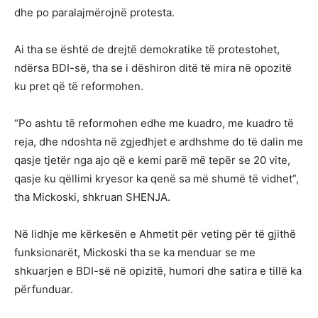
dhe po paralajmërojnë protesta.
Ai tha se është de drejtë demokratike të protestohet,
ndërsa BDI-së, tha se i dëshiron ditë të mira në opozitë
ku pret që të reformohen.
“Po ashtu të reformohen edhe me kuadro, me kuadro të
reja, dhe ndoshta në zgjedhjet e ardhshme do të dalin me
qasje tjetër nga ajo që e kemi parë më tepër se 20 vite,
qasje ku qëllimi kryesor ka qenë sa më shumë të vidhet”,
tha Mickoski, shkruan SHENJA.
Në lidhje me kërkesën e Ahmetit për veting për të gjithë
funksionarët, Mickoski tha se ka menduar se me
shkuarjen e BDI-së në opizitë, humori dhe satira e tillë ka
përfunduar.