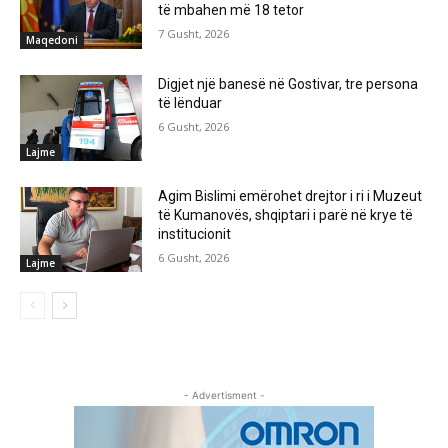
të mbahen më 18 tetor
7 Gusht, 2026
Maqedoni
Digjet një banesë në Gostivar, tre persona
të lënduar
6 Gusht, 2026
Lajme
Agim Bislimi emërohet drejtor i ri i Muzeut
të Kumanovës, shqiptari i parë në krye të
institucionit
6 Gusht, 2026
Lajme
- Advertisment -