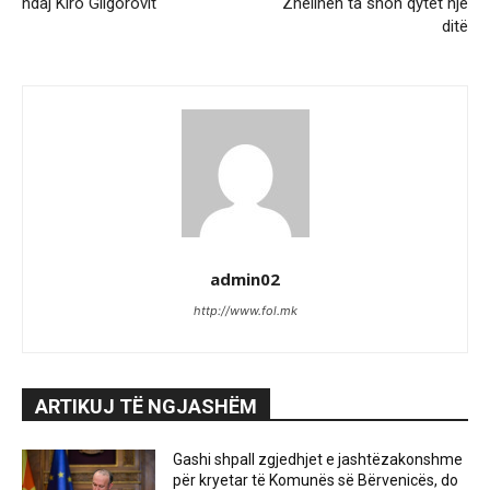
ndaj Kiro Gligorovit
Zhelinën ta shoh qytet një
ditë
admin02
http://www.fol.mk
ARTIKUJ TË NGJASHËM
Gashi shpall zgjedhjet e jashtëzakonshme
për kryetar të Komunës së Bërvenicës, do