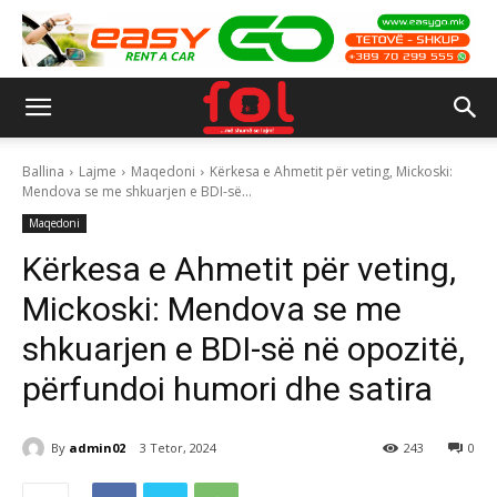
Ballina
Lajme
Maqedoni
Kërkesa e Ahmetit për veting, Mickoski:
Mendova se me shkuarjen e BDI-së...
Maqedoni
Kërkesa e Ahmetit për veting,
Mickoski: Mendova se me
shkuarjen e BDI-së në opozitë,
përfundoi humori dhe satira
By
admin02
3 Tetor, 2024
243
0