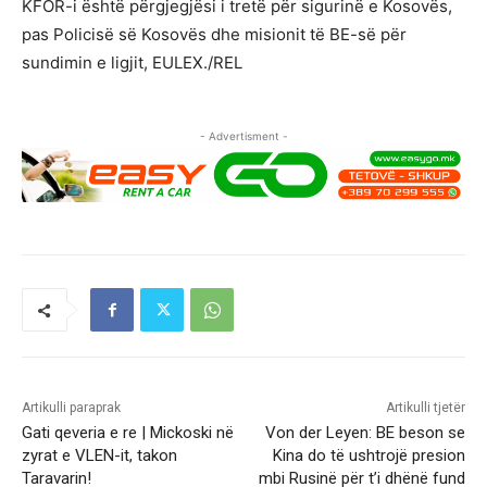
KFOR-i është përgjegjësi i tretë për sigurinë e Kosovës,
pas Policisë së Kosovës dhe misionit të BE-së për
sundimin e ligjit, EULEX./REL
- Advertisment -
Artikulli paraprak
Artikulli tjetër
Gati qeveria e re | Mickoski në
Von der Leyen: BE beson se
zyrat e VLEN-it, takon
Kina do të ushtrojë presion
Taravarin!
mbi Rusinë për t’i dhënë fund