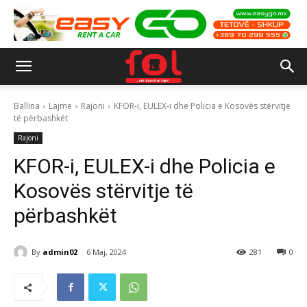
Ballina
Lajme
Rajoni
KFOR-i, EULEX-i dhe Policia e Kosovës stërvitje
të përbashkët
Rajoni
KFOR-i, EULEX-i dhe Policia e
Kosovës stërvitje të
përbashkët
By
admin02
6 Maj, 2024
281
0