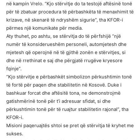
në kampin Vrelo. “Kjo stërvitje do ta testojë aftësinë tonë
për të zbatuar procedura të përbashkëta të menaxhimit të
krizave, në skenarë të ndryshëm sigurie”, tha KFOR-i
përmes një komunikate për media.
Aty thuhet, po ashtu, se stërvitja do të përfshijë “një
numër të konsiderueshëm personeli, automjetesh dhe
mjetesh që operojnë në të gjithë zonën e stërvitjes, si
dhe në rrethinat e saj dhe përgjatë rrugëve kryesore
fqinje”.
“Kjo stërvitje e përbashkët simbolizon përkushtimin tonë
të fortë për paqen dhe stabilitetin në Kosovë. Duke i
bashkuar forcat dhe aftësitë tona, ne demonstrojmë
gatishmërinë tonë për t’i adresuar sfidat, si dhe
përkushtimin tonë për të ruajtur stabilitetin rajonal”, tha
KFOR-i.
Misioni paqeruajtës shtoi se pret që stërvitja të kryhet me
sukses.