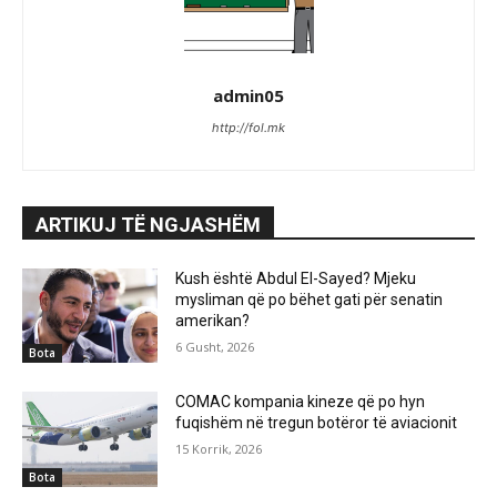
admin05
http://fol.mk
ARTIKUJ TË NGJASHËM
Kush është Abdul El-Sayed? Mjeku
mysliman që po bëhet gati për senatin
amerikan?
6 Gusht, 2026
Bota
COMAC kompania kineze që po hyn
fuqishëm në tregun botëror të aviacionit
15 Korrik, 2026
Bota