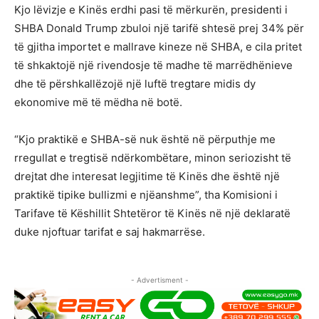
Kjo lëvizje e Kinës erdhi pasi të mërkurën, presidenti i
SHBA Donald Trump zbuloi një tarifë shtesë prej 34% për
të gjitha importet e mallrave kineze në SHBA, e cila pritet
të shkaktojë një rivendosje të madhe të marrëdhënieve
dhe të përshkallëzojë një luftë tregtare midis dy
ekonomive më të mëdha në botë.
“Kjo praktikë e SHBA-së nuk është në përputhje me
rregullat e tregtisë ndërkombëtare, minon seriozisht të
drejtat dhe interesat legjitime të Kinës dhe është një
praktikë tipike bullizmi e njëanshme”, tha Komisioni i
Tarifave të Këshillit Shtetëror të Kinës në një deklaratë
duke njoftuar tarifat e saj hakmarrëse.
- Advertisment -