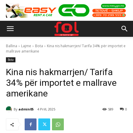
Ballina
Lajme
Bota
Kina nis hakmarrjen/ Tarifa 34% për importet e
mallrave amerikane
Bota
Kina nis hakmarrjen/ Tarifa
34% për importet e mallrave
amerikane
By
admin05
4 Prill, 2025
589
0