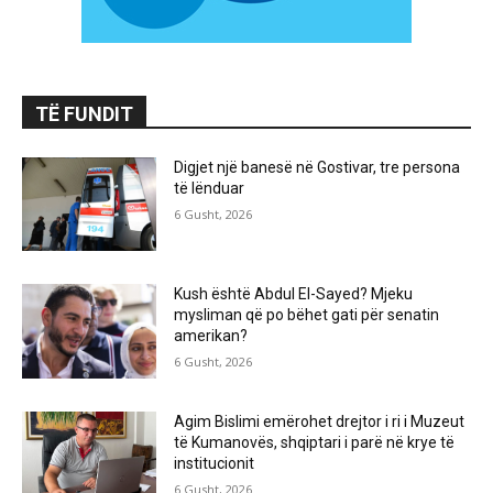
TË FUNDIT
Digjet një banesë në Gostivar, tre persona
të lënduar
6 Gusht, 2026
Kush është Abdul El-Sayed? Mjeku
mysliman që po bëhet gati për senatin
amerikan?
6 Gusht, 2026
Agim Bislimi emërohet drejtor i ri i Muzeut
të Kumanovës, shqiptari i parë në krye të
institucionit
6 Gusht, 2026