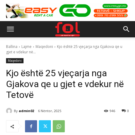
Ballina
Lajme
Maqedoni
Kjo është 25 vjeçarja nga Gjakova qe u
gjet e vdekur në...
Maqedoni
Kjo është 25 vjeçarja nga
Gjakova qe u gjet e vdekur në
Tetovë
By
admin02
6 Nëntor, 2025
946
0