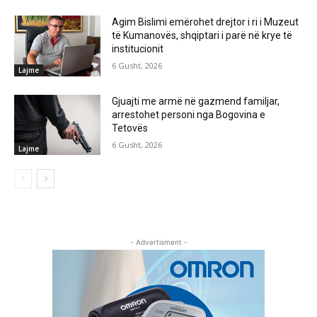
Agim Bislimi emërohet drejtor i ri i Muzeut
të Kumanovës, shqiptari i parë në krye të
institucionit
6 Gusht, 2026
Lajme
Gjuajti me armë në gazmend familjar,
arrestohet personi nga Bogovina e
Tetovës
6 Gusht, 2026
Lajme
- Advertisment -