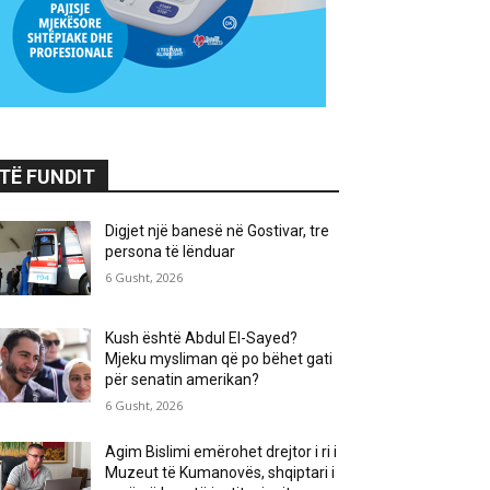
TË FUNDIT
Digjet një banesë në Gostivar, tre
persona të lënduar
6 Gusht, 2026
Kush është Abdul El-Sayed?
Mjeku mysliman që po bëhet gati
për senatin amerikan?
6 Gusht, 2026
Agim Bislimi emërohet drejtor i ri i
Muzeut të Kumanovës, shqiptari i