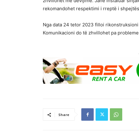
zhvillohet me devijime. Janë instaluar sinja
rekomandohet respektimi i rreptë i shpejtësi
Nga data 24 tetor 2023 filloi rikonstruksio
Komunikacioni do të zhvillohet pa probleme 
Share