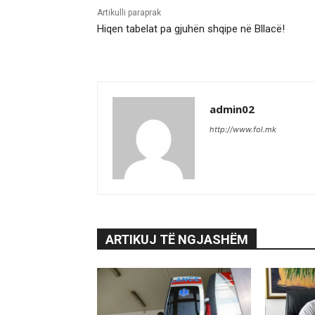
Artikulli paraprak
Hiqen tabelat pa gjuhën shqipe në Bllacë!
admin02
http://www.fol.mk
ARTIKUJ TË NGJASHËM