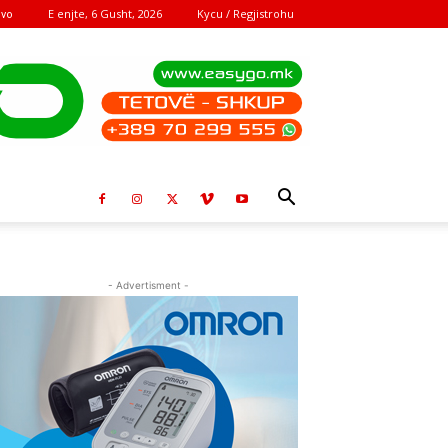
E enjte, 6 Gusht, 2026
Kycu / Regjistrohu
ovo
- Advertisment -