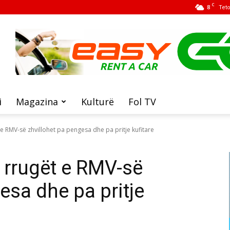
C
8
Tet
i
Magazina
Kulturë
Fol TV
e RMV-së zhvillohet pa pengesa dhe pa pritje kufitare
 rrugët e RMV-së
esa dhe pa pritje