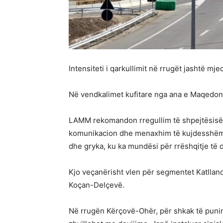
Intensiteti i qarkullimit në rrugët jashtë m
Në vendkalimet kufitare nga ana e Maqedoni
LAMM rekomandon rregullim të shpejtësisë së
komunikacion dhe menaxhim të kujdesshëm t
dhe gryka, ku ka mundësi për rrëshqitje të 
Kjo veçanërisht vlen për segmentet Katlla
Koçan-Delçevë.
Në rrugën Kërçovë-Ohër, për shkak të punim