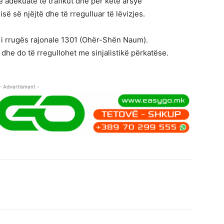
le adekuate të trafikut dhe për këtë arsye
së së njëjtë dhe të rregulluar të lëvizjes.
ni i rrugës rajonale 1301 (Ohër-Shën Naum).
dhe do të rregullohet me sinjalistikë përkatëse.
- Advertisment -