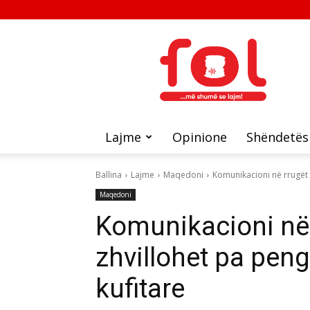
FOL
Lajme
Opinione
Shëndetës
Ballina
Lajme
Maqedoni
Komunikacioni në rrugët 
Maqedoni
Komunikacioni në
zhvillohet pa peng
kufitare