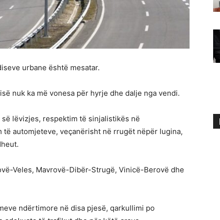
jediseve urbane është mesatar.
së nuk ka më vonesa për hyrje dhe dalje nga vendi.
 lëvizjes, respektim të sinjalistikës në
ë automjeteve, veçanërisht në rrugët nëpër lugina,
dheut.
novë-Veles, Mavrovë-Dibër-Strugë, Vinicë-Berovë dhe
eve ndërtimore në disa pjesë, qarkullimi po