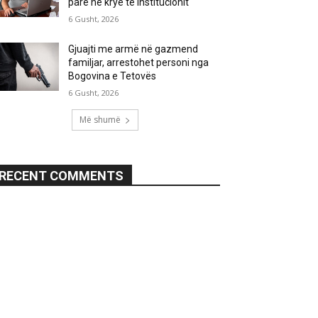
parë në krye të institucionit
6 Gusht, 2026
Gjuajti me armë në gazmend
familjar, arrestohet personi nga
Bogovina e Tetovës
6 Gusht, 2026
Më shumë
RECENT COMMENTS