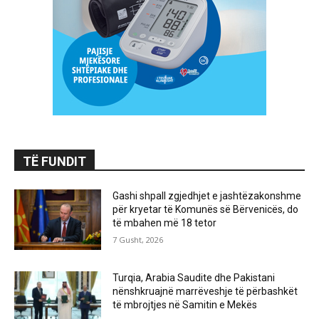
TË FUNDIT
Gashi shpall zgjedhjet e jashtëzakonshme
për kryetar të Komunës së Bërvenicës, do
të mbahen më 18 tetor
7 Gusht, 2026
Turqia, Arabia Saudite dhe Pakistani
nënshkruajnë marrëveshje të përbashkët
të mbrojtjes në Samitin e Mekës