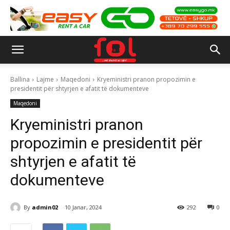
Ballina
Lajme
Maqedoni
Kryeministri pranon propozimin e
presidentit për shtyrjen e afatit të dokumenteve
Maqedoni
Kryeministri pranon
propozimin e presidentit për
shtyrjen e afatit të
dokumenteve
By
admin02
10 Janar, 2024
292
0