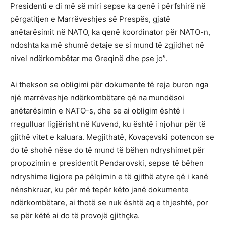
Presidenti e di më së miri sepse ka qenë i përfshirë në
përgatitjen e Marrëveshjes së Prespës, gjatë
anëtarësimit në NATO, ka qenë koordinator për NATO-n,
ndoshta ka më shumë detaje se si mund të zgjidhet në
nivel ndërkombëtar me Greqinë dhe pse jo”.
Ai thekson se obligimi për dokumente të reja buron nga
një marrëveshje ndërkombëtare që na mundësoi
anëtarësimin e NATO-s, dhe se ai obligim është i
rregulluar ligjërisht në Kuvend, ku është i njohur për të
gjithë vitet e kaluara. Megjithatë, Kovaçevski potencon se
do të shohë nëse do të mund të bëhen ndryshimet për
propozimin e presidentit Pendarovski, sepse të bëhen
ndryshime ligjore pa pëlqimin e të gjithë atyre që i kanë
nënshkruar, ku për më tepër këto janë dokumente
ndërkombëtare, ai thotë se nuk është aq e thjeshtë, por
se për këtë ai do të provojë gjithçka.