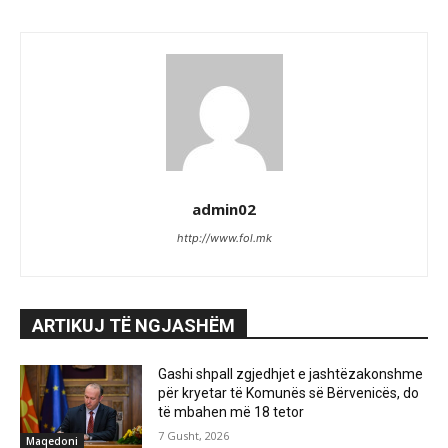
admin02
http://www.fol.mk
ARTIKUJ TË NGJASHËM
Gashi shpall zgjedhjet e jashtëzakonshme
për kryetar të Komunës së Bërvenicës, do
të mbahen më 18 tetor
7 Gusht, 2026
Maqedoni