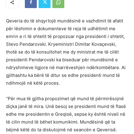
Qeveria do të shqyrtojë mundësinë e vazhdimit të afatit
për lëshimin e dokumenteve të reja të udhëtimit me
emrin e ri të shtetit të propozuar nga presidenti i shtetit,
Stevo Pendarovski. Kryeministri Dimitar Kovaçevski,
thotë se do të konsultohet me dy ministrat me të cilët
presidenti Pendarovski ka biseduar për mundësinë e
ndryshimeve ligjore në marrëveshjen ndërkombëtare. Ai
gjithashtu ka bërë të ditur se edhe presidenti mund të
ndihmojë në këtë proces.
“Për mua të gjitha propozimet që mund të përmirësojnë
diçka janë të mira. Unë besoj se presidenti mund të flasë
edhe me presidentin e Greqisë, sepse ky është niveli në
të cilin mund të bëhet komunikimi. Mundësinë që ta
bëjmë këtë do ta diskutojmë në seancën e Qeverisë.