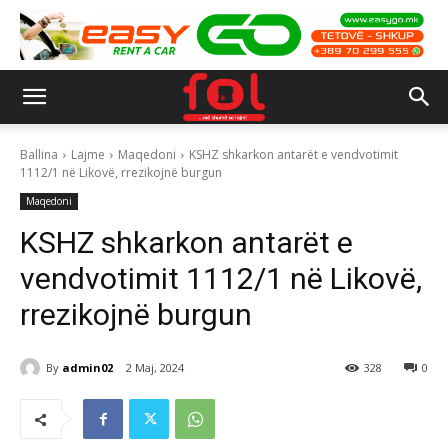
Ballina
Lajme
Maqedoni
KSHZ shkarkon antarët e vendvotimit
1112/1 në Likovë, rrezikojnë burgun
Maqedoni
KSHZ shkarkon antarët e
vendvotimit 1112/1 në Likovë,
rrezikojnë burgun
By
admin02
2 Maj, 2024
328
0