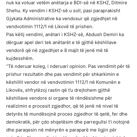
nuk ka votuar vetëm anëtarja e BDI-së në KSHZ, Ditmire
Shehu. Ky vendim i KSHZ-së u soll, pasi paraprakisht
Gjykata Administrative ka vendosur që zgjedhjet në
vendvotimin 1112/1 në Likovë të prishen.
Pas këtij vendimi, anëtari i KSHZ-së, Abdush Demiri ka
dërguar apel deri tek anëtarët e të gjithë këshillave
vendorë që në zgjedhjet e 8 majit të jenë më të
kujdesshëm.
“Të nderuar koleg, i nderuari opinion. Pas vendimit për të
prishur rezultatin dhe pas vendimit për shkarkimin e
këshillit vendor në vendvotimin 1112/1 në Komunën e
Likovës, shfrytëzoj rastin që t’u drejtohem gjithë
këshillave vendore si organe të rëndësishme për
realizimin e procesit zgjedhor, që të jenë në nivel të
detyrës të mundësojnë proces zgjedhor të qetë, fer dhe
demokratik, për çdo shqetësim dhe parregullsi t’i notojnë
dhe paraqesin në mënyrën e paraparë me ligjin për