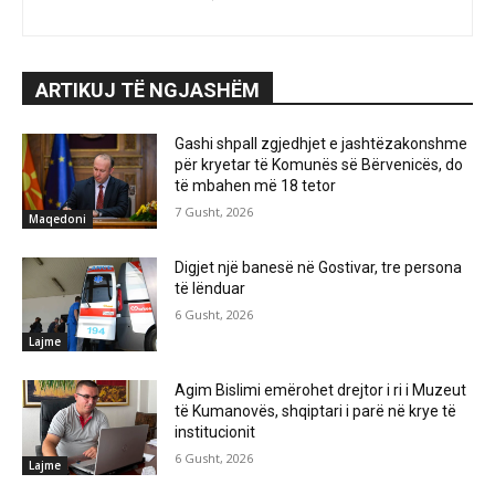
ARTIKUJ TË NGJASHËM
Gashi shpall zgjedhjet e jashtëzakonshme
për kryetar të Komunës së Bërvenicës, do
të mbahen më 18 tetor
7 Gusht, 2026
Maqedoni
Digjet një banesë në Gostivar, tre persona
të lënduar
6 Gusht, 2026
Lajme
Agim Bislimi emërohet drejtor i ri i Muzeut
të Kumanovës, shqiptari i parë në krye të
institucionit
6 Gusht, 2026
Lajme