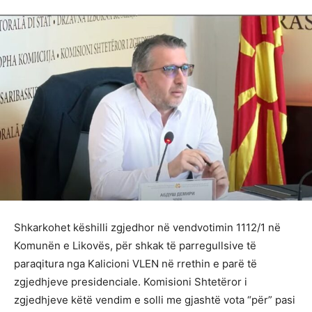
Shkarkohet këshilli zgjedhor në vendvotimin 1112/1 në
Komunën e Likovës, për shkak të parregullsive të
paraqitura nga Kalicioni VLEN në rrethin e parë të
zgjedhjeve presidenciale. Komisioni Shtetëror i
zgjedhjeve këtë vendim e solli me gjashtë vota “për” pasi