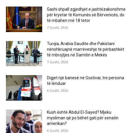
Gashi shpall zgjedhjet e jashtëzakonshme
për kryetar të Komunës së Bërvenicës, do
të mbahen më 18 tetor
7 Gusht, 2026
Turqia, Arabia Saudite dhe Pakistani
nënshkruajnë marrëveshje të përbashkët
të mbrojtjes në Samitin e Mekës
7 Gusht, 2026
Digjet një banesë në Gostivar, tre persona
të lënduar
6 Gusht, 2026
Kush është Abdul El-Sayed? Mjeku
mysliman që po bëhet gati për senatin
amerikan?
6 Gusht, 2026