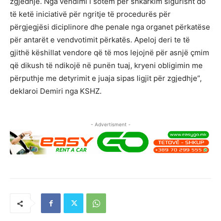
zgjedhje. Nga vendimi i sotëm për shkarkim sigurisht do
të ketë iniciativë për ngritje të procedurës për
përgjegjësi diciplinore dhe penale nga organet përkatëse
për antarët e vendvotimit përkatës. Apeloj deri te të
gjithë këshillat vendore që të mos lejojnë për asnjë çmim
që dikush të ndikojë në punën tuaj, kryeni obligimin me
përputhje me detyrimit e juaja sipas ligjit për zgjedhje”,
deklaroi Demiri nga KSHZ.
- Advertisment -