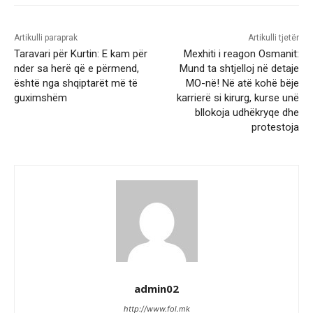
Artikulli paraprak
Artikulli tjetër
Taravari për Kurtin: E kam për
Mexhiti i reagon Osmanit:
nder sa herë që e përmend,
Mund ta shtjelloj në detaje
është nga shqiptarët më të
MO-në! Në atë kohë bëje
guximshëm
karrierë si kirurg, kurse unë
bllokoja udhëkryqe dhe
protestoja
admin02
http://www.fol.mk