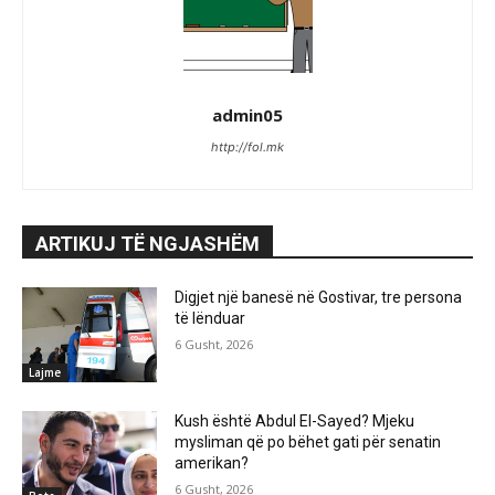
admin05
http://fol.mk
ARTIKUJ TË NGJASHËM
Digjet një banesë në Gostivar, tre persona
të lënduar
6 Gusht, 2026
Lajme
Kush është Abdul El-Sayed? Mjeku
mysliman që po bëhet gati për senatin
amerikan?
6 Gusht, 2026