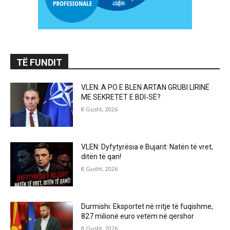
TË FUNDIT
VLEN: A PO E BLEN ARTAN GRUBI LIRINË
ME SEKRETET E BDI-SË?
8 Gusht, 2026
VLEN: Dyfytyrësia e Bujarit: Natën të vret,
ditën të qan!
8 Gusht, 2026
Durmishi: Eksportet në rritje të fuqishme,
827 milionë euro vetëm në qershor
8 Gusht, 2026