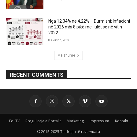
Nga 12,34% në 4,22% – Durmishi: Inflacioni
në 2026 mbi 8 pikë më i ulët se në vitin
2022
8 Gusht, 2026
Më shumë
RECENT COMMENTS
Fol TV
Rregullorja e Portalit
Marketing
Impressum
Kontakt
© 2015-2025 Të drejta të rezervuara