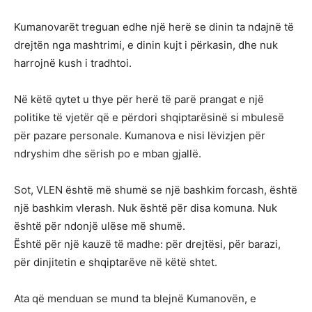
Kumanovarët treguan edhe një herë se dinin ta ndajnë të
drejtën nga mashtrimi, e dinin kujt i përkasin, dhe nuk
harrojnë kush i tradhtoi.
Në këtë qytet u thye për herë të parë prangat e një
politike të vjetër që e përdori shqiptarësinë si mbulesë
për pazare personale. Kumanova e nisi lëvizjen për
ndryshim dhe sërish po e mban gjallë.
Sot, VLEN është më shumë se një bashkim forcash, është
një bashkim vlerash. Nuk është për disa komuna. Nuk
është për ndonjë ulëse më shumë.
Është për një kauzë të madhe: për drejtësi, për barazi,
për dinjitetin e shqiptarëve në këtë shtet.
Ata që menduan se mund ta blejnë Kumanovën, e