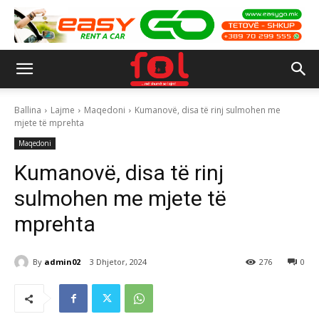
Ballina
Lajme
Maqedoni
Kumanovë, disa të rinj sulmohen me
mjete të mprehta
Maqedoni
Kumanovë, disa të rinj
sulmohen me mjete të
mprehta
By
admin02
3 Dhjetor, 2024
276
0