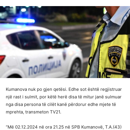
Kumanova nuk po gjen qetësi. Edhe sot është regjistruar
një rast i sulmit, por këtë herë disa të mitur janë sulmuar
nga disa persona të cilët kanë përdorur edhe mjete të
mprehta, transmeton TV21.
“Më 02.12.2024 në ora 21.25 në SPB Kumanovë, T.A.(43)