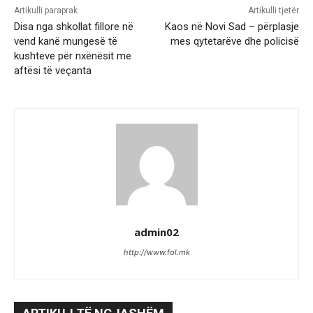
Artikulli paraprak
Artikulli tjetër
Disa nga shkollat fillore në
Kaos në Novi Sad – përplasje
vend kanë mungesë të
mes qytetarëve dhe policisë
kushteve për nxënësit me
aftësi të veçanta
admin02
http://www.fol.mk