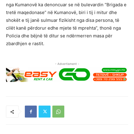
nga Kumanovë ka denoncuar se në bulevardin “Brigada e
tretë maqedonase” në Kumanovë, biri i tij i mitur dhe
shokët e tij janë sulmuar fizikisht nga disa persona, të
cilët kanë përdorur edhe mjete të mprehta”, thonë nga
Policia dhe bëjnë të ditur se ndërmerren masa për
zbardhjen e rastit.
- Advertisment -