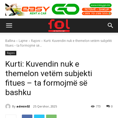
Ballina
Lajme
Rajoni
Kurti: Kuvendin nuk e themelon vetëm subjekti
fitues – ta formojmë së...
Rajoni
Kurti: Kuvendin nuk e
themelon vetëm subjekti
fitues – ta formojmë së
bashku
By
admin02
25 Qershor, 2025
773
0