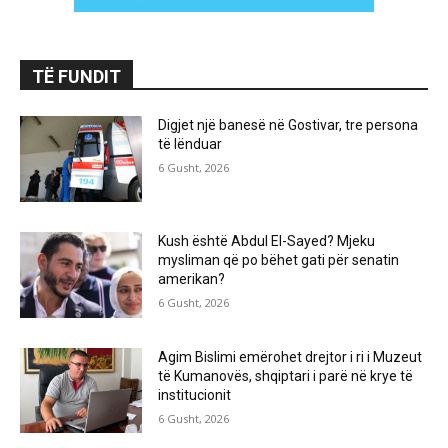
TË FUNDIT
Digjet një banesë në Gostivar, tre persona
të lënduar
6 Gusht, 2026
Kush është Abdul El-Sayed? Mjeku
mysliman që po bëhet gati për senatin
amerikan?
6 Gusht, 2026
Agim Bislimi emërohet drejtor i ri i Muzeut
të Kumanovës, shqiptari i parë në krye të
institucionit
6 Gusht, 2026