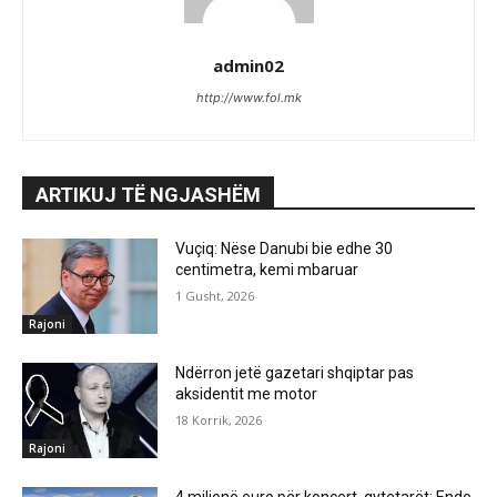
admin02
http://www.fol.mk
ARTIKUJ TË NGJASHËM
Vuçiq: Nëse Danubi bie edhe 30
centimetra, kemi mbaruar
1 Gusht, 2026
Rajoni
Ndërron jetë gazetari shqiptar pas
aksidentit me motor
18 Korrik, 2026
Rajoni
4 milionë euro për koncert, qytetarët: Ende