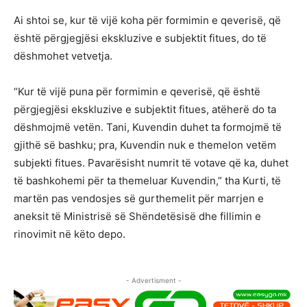
Ai shtoi se, kur të vijë koha për formimin e qeverisë, që
është përgjegjësi ekskluzive e subjektit fitues, do të
dëshmohet vetvetja.
“Kur të vijë puna për formimin e qeverisë, që është
përgjegjësi ekskluzive e subjektit fitues, atëherë do ta
dëshmojmë vetën. Tani, Kuvendin duhet ta formojmë të
gjithë së bashku; pra, Kuvendin nuk e themelon vetëm
subjekti fitues. Pavarësisht numrit të votave që ka, duhet
të bashkohemi për ta themeluar Kuvendin,” tha Kurti, të
martën pas vendosjes së gurthemelit për marrjen e
aneksit të Ministrisë së Shëndetësisë dhe fillimin e
rinovimit në këto depo.
- Advertisment -