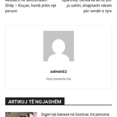
Shtip – Koçan, humb jetën një
jo ushtri, shqiptarët vdesin
person
për vendin e tyre
admin02
http://www.fol.mk
ARTIKUJ TË NGJASHËM
Digjet një banesë në Gostivar, tre persona