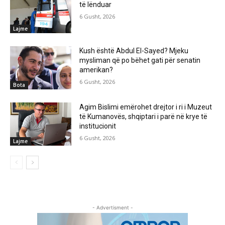
të lënduar
6 Gusht, 2026
Lajme
Kush është Abdul El-Sayed? Mjeku
mysliman që po bëhet gati për senatin
amerikan?
6 Gusht, 2026
Bota
Agim Bislimi emërohet drejtor i ri i Muzeut
të Kumanovës, shqiptari i parë në krye të
institucionit
6 Gusht, 2026
Lajme
- Advertisment -