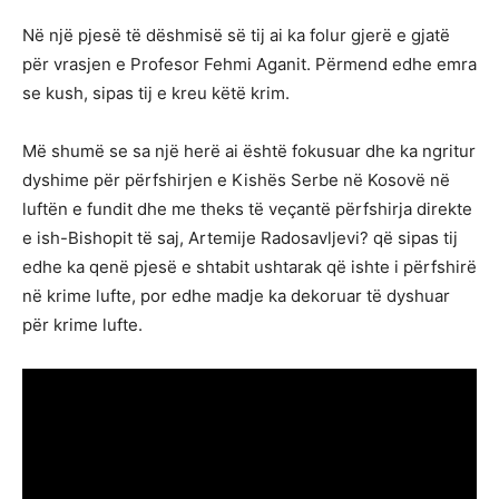
Në një pjesë të dëshmisë së tij ai ka folur gjerë e gjatë
për vrasjen e Profesor Fehmi Aganit. Përmend edhe emra
se kush, sipas tij e kreu këtë krim.
Më shumë se sa një herë ai është fokusuar dhe ka ngritur
dyshime për përfshirjen e Kishës Serbe në Kosovë në
luftën e fundit dhe me theks të veçantë përfshirja direkte
e ish-Bishopit të saj, Artemije Radosavljevi? që sipas tij
edhe ka qenë pjesë e shtabit ushtarak që ishte i përfshirë
në krime lufte, por edhe madje ka dekoruar të dyshuar
për krime lufte.