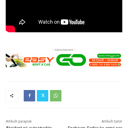
- Advertisment -
Artikulli paraprak
Artikulli tjetër
Aksident në autostradën
Spahoviq: Serbia ka armë por