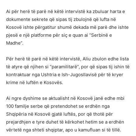
Ai për herë të parë në këtë intervistë ka zbuluar harta e
dokumente sekrete që sipas tij zbulojnë që lufta në
Kosovë ishte përgatitur shumë dekada më parë dhe ishte
pjesë e një platforme për siç e quan ai “Serbinë e
Madhe”.
Për herë të parë në këtë intervistë, Aliu zbulon edhe lista
të atyre që njihen si “paramilitarë”, por që sipas tij ishin të
kontraktuar nga Ushtria e Ish-Jugosllavisë për të kryer
krime në luftën e Kosovës.
Ai ngre dyshime se aktualisht në Kosovë janë edhe mbi
100 familje serbe që pretendohet se erdhën nga
Shqipëria në Kosovë gjatë luftës, por që thotë për
prejardhjen e tyre duhet të kërkohet hetim se a erdhën
vërtetë nga shteti shqiptar, apo u kamufluan si të tillë.