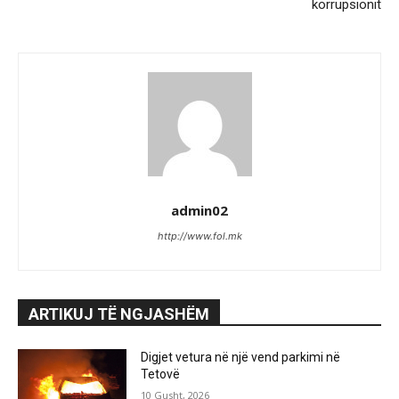
korrupsionit
admin02
http://www.fol.mk
ARTIKUJ TË NGJASHËM
Digjet vetura në një vend parkimi në
Tetovë
10 Gusht, 2026