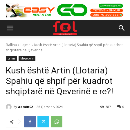
Ballina
Lajme
Kush është Artin (Llotaria) Spahiu që shpif për kuadrot
shqiptarë në Qeverinë...
Lajme
Maqedoni
Kush është Artin (Llotaria)
Spahiu që shpif për kuadrot
shqiptarë në Qeverinë e re?!
By
admin02
26 Qershor, 2024
387
0