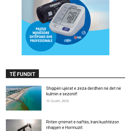
TË FUNDIT
Shqipëri ujërat e zeza derdhen në det në
kulmin e sezonit!
10 Gusht, 2026
Rriten çmimet e naftës, Irani kushtëzon
rihapjen e Hormuzit