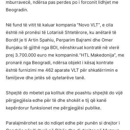
mburravecë, ndërsa pas perdes po i forconit lidhjet me
Beogradin.
Në fund të vitit të kaluar kompania “Novo VLT”, e cila
është në pronësi të Lotarisë Shtetërore, ku anëtarë të
Bordit je ti Artin Spahiu, Perparim Bajrami dhe Omer
Bunjaku të gjithë nga BDI, nënshkruat kontratë në vlerë
prej 3.700.000 euro me kompaninë.“HTL Makedonija”, me
pronarë nga Beogradi, ndërsa objekt i kësaj kontrate
është furnizimi me 462 aparate VLT për shkatërrimin e
familjeve dhe jetës së qytetarëve tanë.
Shpejtë do mbetet pa kolltuk dhe poashtu shpejtë do vijë
përgjegjësia edhe për të dhe shokët e tij që kanë
kepërdorur funksionet me përgjegjësi publike.
Paralajmërohet se do ndiqet edhe për punën si drejtor i