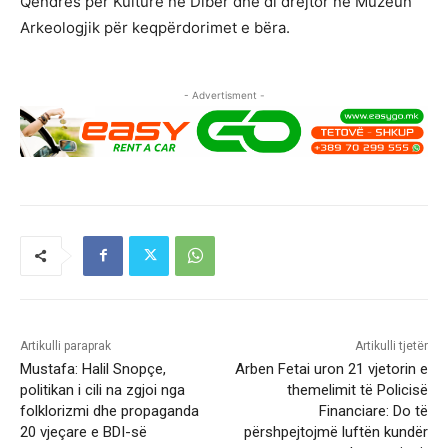
Qendrës për Kulturë në Dibër dhe di drejtor në Muzeun
Arkeologjik për keqpërdorimet e bëra.
- Advertisment -
Artikulli paraprak
Artikulli tjetër
Mustafa: Halil Snopçe,
Arben Fetai uron 21 vjetorin e
politikan i cili na zgjoi nga
themelimit të Policisë
folklorizmi dhe propaganda
Financiare: Do të
20 vjeçare e BDI-së
përshpejtojmë luftën kundër