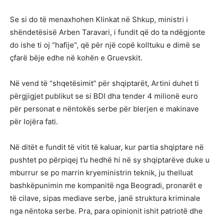
Se si do të menaxhohen Klinkat në Shkup, ministri i
shëndetësisë Arben Taravari, i fundit që do ta ndëgjonte
do ishe ti oj “hafije”, që për një copë kolltuku e dimë se
çfarë bëje edhe në kohën e Gruevskit.
Në vend të “shqetësimit” për shqiptarët, Artini duhet ti
përgjigjet publikut se si BDI dha tender 4 milionë euro
për personat e nëntokës serbe për blerjen e makinave
për lojëra fati.
Në ditët e fundit të vitit të kaluar, kur partia shqiptare në
pushtet po përpiqej t’u hedhë hi në sy shqiptarëve duke u
mburrur se po marrin kryeministrin teknik, ju thelluat
bashkëpunimin me kompanitë nga Beogradi, pronarët e
të cilave, sipas mediave serbe, janë struktura kriminale
nga nëntoka serbe. Pra, para opinionit ishit patriotë dhe