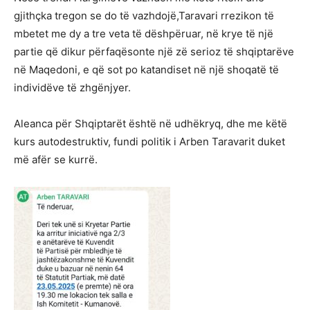
gjithçka tregon se do të vazhdojë,Taravari rrezikon të
mbetet me dy a tre veta të dëshpëruar, në krye të një
partie që dikur përfaqësonte një zë serioz të shqiptarëve
në Maqedoni, e që sot po katandiset në një shoqatë të
individëve të zhgënjyer.
Aleanca për Shqiptarët është në udhëkryq, dhe me këtë
kurs autodestruktiv, fundi politik i Arben Taravarit duket
më afër se kurrë.