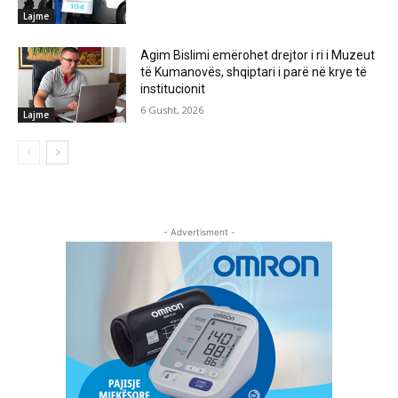
Lajme
Agim Bislimi emërohet drejtor i ri i Muzeut
të Kumanovës, shqiptari i parë në krye të
institucionit
6 Gusht, 2026
Lajme
- Advertisment -