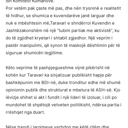
Is
h Komitetit Kumanovë.”
Por vetëm pak çaste më pas, dhe nën trysninë e realitetit
të hidhur, se shumica e kuvendarëve janë larguar dhe
nuk e mbështesin më,Taravari e shndërroi Kuvendin e
Jashtëzakonshëm në një “tubim partiak me aktivistë”, ku
do të zgjidhet kryetari i shtabit zgjedhor. Një veprim i
pastër manipulimi, që synon të maskojë dështimin për të
siguruar shumicën legjitime.
Këto veprime të pashpjegueshme vijnë pikërisht në
kohën kur Taravari ka sinjalizuar publikisht hapje për
bashkëpunim me BDI-në, duke tronditur edhe më shumë
opinionin publik dhe strukturat e mbetura të ASH-së. Kjo
lëvizje shihet si akt i fundit i një lideri të izoluar, i cili po
mundohet të shpëtojë vetveten politikisht, ndërsa partia i
rrëshqet nga duart.
Nëse trendi i largimeve vazhdon me këtë ritëm dhe