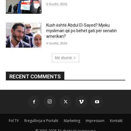
6 Gusht, 2026
Kush është Abdul El-Sayed? Mjeku
mysliman që po bëhet gati për senatin
amerikan?
6 Gusht, 2026
Më shumë
RECENT COMMENTS
Fol TV
Rregullorja e Portalit
Marketing
Impressum
Kontakt
© 2015-2025 Të drejta të rezervuara