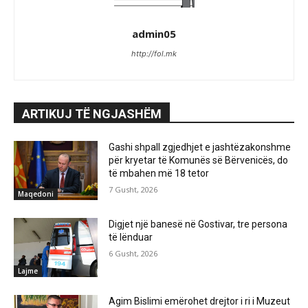
admin05
http://fol.mk
ARTIKUJ TË NGJASHËM
Gashi shpall zgjedhjet e jashtëzakonshme
për kryetar të Komunës së Bërvenicës, do
të mbahen më 18 tetor
7 Gusht, 2026
Maqedoni
Digjet një banesë në Gostivar, tre persona
të lënduar
6 Gusht, 2026
Lajme
Agim Bislimi emërohet drejtor i ri i Muzeut