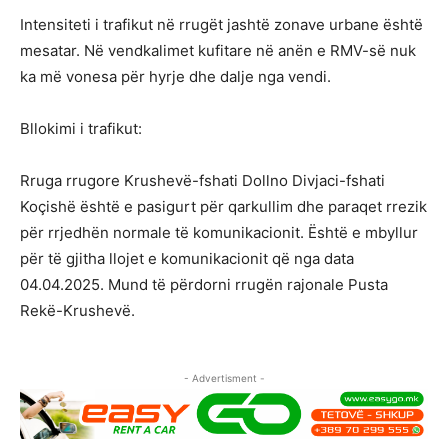
Intensiteti i trafikut në rrugët jashtë zonave urbane është
mesatar. Në vendkalimet kufitare në anën e RMV-së nuk
ka më vonesa për hyrje dhe dalje nga vendi.
Bllokimi i trafikut:
Rruga rrugore Krushevë-fshati Dollno Divjaci-fshati
Koçishë është e pasigurt për qarkullim dhe paraqet rrezik
për rrjedhën normale të komunikacionit. Është e mbyllur
për të gjitha llojet e komunikacionit që nga data
04.04.2025. Mund të përdorni rrugën rajonale Pusta
Rekë-Krushevë.
- Advertisment -