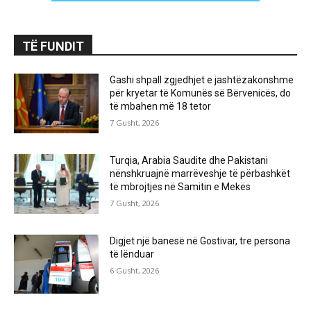
TË FUNDIT
Gashi shpall zgjedhjet e jashtëzakonshme
për kryetar të Komunës së Bërvenicës, do
të mbahen më 18 tetor
7 Gusht, 2026
Turqia, Arabia Saudite dhe Pakistani
nënshkruajnë marrëveshje të përbashkët
të mbrojtjes në Samitin e Mekës
7 Gusht, 2026
Digjet një banesë në Gostivar, tre persona
të lënduar
6 Gusht, 2026