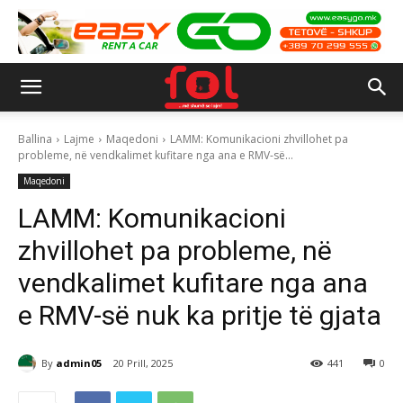
Ballina
Lajme
Maqedoni
LAMM: Komunikacioni zhvillohet pa
probleme, në vendkalimet kufitare nga ana e RMV-së...
Maqedoni
LAMM: Komunikacioni
zhvillohet pa probleme, në
vendkalimet kufitare nga ana
e RMV-së nuk ka pritje të gjata
By
admin05
20 Prill, 2025
441
0