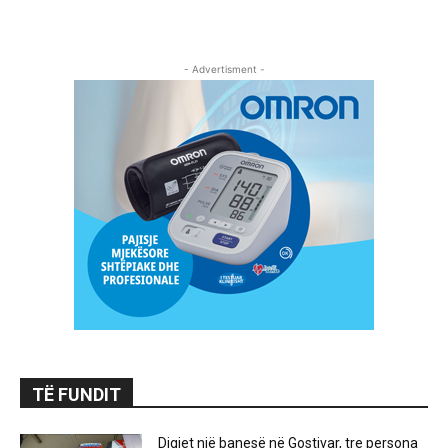
- Advertisment -
TË FUNDIT
Digjet një banesë në Gostivar, tre persona