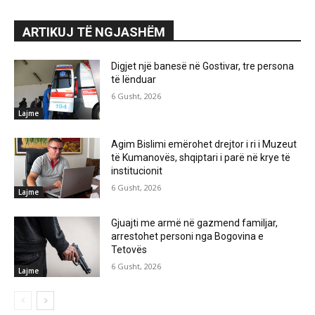
ARTIKUJ TË NGJASHËM
Digjet një banesë në Gostivar, tre persona
të lënduar
6 Gusht, 2026
Lajme
Agim Bislimi emërohet drejtor i ri i Muzeut
të Kumanovës, shqiptari i parë në krye të
institucionit
6 Gusht, 2026
Lajme
Gjuajti me armë në gazmend familjar,
arrestohet personi nga Bogovina e
Tetovës
6 Gusht, 2026
Lajme