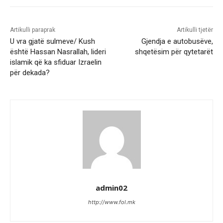
Artikulli paraprak
Artikulli tjetër
U vra gjatë sulmeve/ Kush
Gjendja e autobusëve,
është Hassan Nasrallah, lideri
shqetësim për qytetarët
islamik që ka sfiduar Izraelin
për dekada?
admin02
http://www.fol.mk