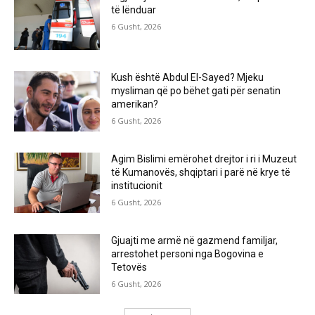
të lënduar
6 Gusht, 2026
Kush është Abdul El-Sayed? Mjeku
mysliman që po bëhet gati për senatin
amerikan?
6 Gusht, 2026
Agim Bislimi emërohet drejtor i ri i Muzeut
të Kumanovës, shqiptari i parë në krye të
institucionit
6 Gusht, 2026
Gjuajti me armë në gazmend familjar,
arrestohet personi nga Bogovina e
Tetovës
6 Gusht, 2026