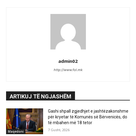
admin02
http://www.fol.mk
ARTIKUJ TË NGJASHËM
Gashi shpall zgjedhjet e jashtëzakonshme
për kryetar të Komunës së Bërvenicës, do
të mbahen më 18 tetor
7 Gusht, 2026
Maqedoni