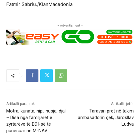
Fatmir Sabriu./KlanMacedonia
- Advertisment -
Artikulli paraprak
Artikulli tjetër
Motra, kunata, nipi, nusja, djali
Taravari pret në takim
– Disa nga familjarët e
ambasadorin çek, Jarosllav
zyrtarëve të BDI-së të
Ludva
punësuar në M-NAV