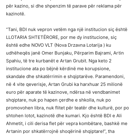
për kazino, si dhe shpenzim të parave për reklama për
kazinotë.
“Tani, BDI nuk vepron vetëm nga një institucion siç është
LLOTARIA SHTETËRORE, por me dy institucione, siç
është edhe NOVO VLT (Nova Drzavna Lotarija ) ku
udhëheqës janë Omer Bunjaku, Përparim Bajrami, Artin
Spahiu, të tre kurbanët e Artan Grubit. Nga keto 2
institucione ata po bëjnë kërdinë me korupsione,
skandale dhe shkatërrimin e shqiptarëve. Paramendoni,
në 4 vite qeverisje, Artan Grubi ka harxhuar 25 milionë
euro për aparate të kazinove, ndërsa në vendbanimet
shqiptare, nuk po hapen çerdhe e shkolla, nuk po
promovohen libra, nuk flitet për teatër dhe kulturë, por po
shtohen lotot, kazinotë dhe kumari. Kjo është BDI e Ali
Ahmetit, i cili derisa flet për vepra kombëtare, bashkë me
Artanin por shkatërrojnë shoqërinë shqiptare!”, tha