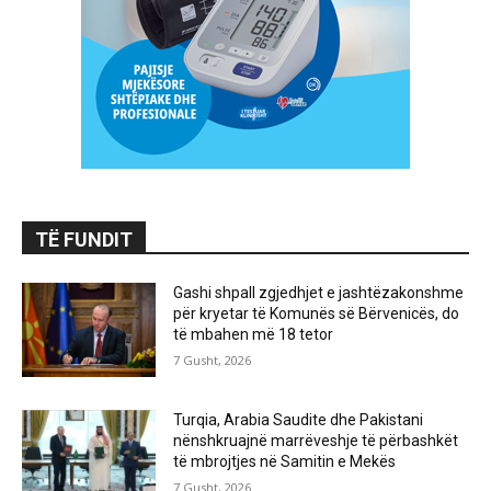
TË FUNDIT
Gashi shpall zgjedhjet e jashtëzakonshme
për kryetar të Komunës së Bërvenicës, do
të mbahen më 18 tetor
7 Gusht, 2026
Turqia, Arabia Saudite dhe Pakistani
nënshkruajnë marrëveshje të përbashkët
të mbrojtjes në Samitin e Mekës
7 Gusht, 2026