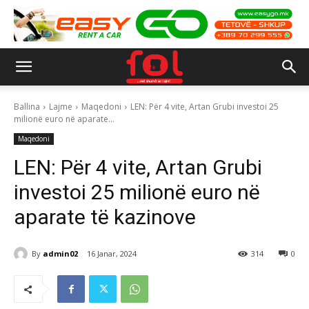
Ballina
Lajme
Maqedoni
LEN: Për 4 vite, Artan Grubi investoi 25
milionë euro në aparate...
Maqedoni
LEN: Për 4 vite, Artan Grubi
investoi 25 milionë euro në
aparate të kazinove
By
admin02
16 Janar, 2024
314
0