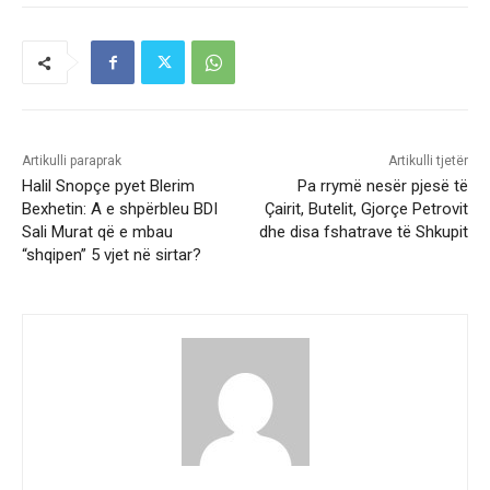
Artikulli paraprak
Artikulli tjetër
Halil Snopçe pyet Blerim
Pa rrymë nesër pjesë të
Bexhetin: A e shpërbleu BDI
Çairit, Butelit, Gjorçe Petrovit
Sali Murat që e mbau
dhe disa fshatrave të Shkupit
“shqipen” 5 vjet në sirtar?