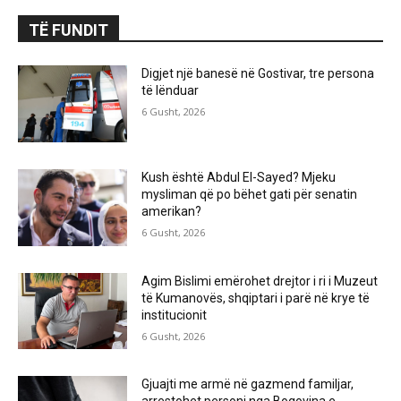
TË FUNDIT
Digjet një banesë në Gostivar, tre persona
të lënduar
6 Gusht, 2026
Kush është Abdul El-Sayed? Mjeku
mysliman që po bëhet gati për senatin
amerikan?
6 Gusht, 2026
Agim Bislimi emërohet drejtor i ri i Muzeut
të Kumanovës, shqiptari i parë në krye të
institucionit
6 Gusht, 2026
Gjuajti me armë në gazmend familjar,