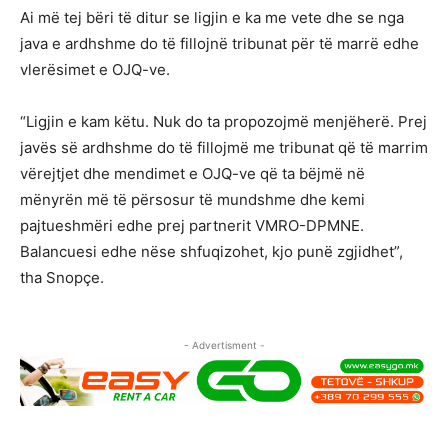
Ai më tej bëri të ditur se ligjin e ka me vete dhe se nga
java e ardhshme do të fillojnë tribunat për të marrë edhe
vlerësimet e OJQ-ve.
“Ligjin e kam këtu. Nuk do ta propozojmë menjëherë. Prej
javës së ardhshme do të fillojmë me tribunat që të marrim
vërejtjet dhe mendimet e OJQ-ve që ta bëjmë në
mënyrën më të përsosur të mundshme dhe kemi
pajtueshmëri edhe prej partnerit VMRO-DPMNE.
Balancuesi edhe nëse shfuqizohet, kjo punë zgjidhet”,
tha Snopçe.
- Advertisment -