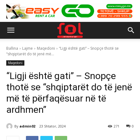
Ballina
Lajme
Maqedoni
“Ligji është gati” – Snopçe thotë se
“shqiptarët do të jenë më...
Maqedoni
“Ligji është gati” – Snopçe
thotë se “shqiptarët do të jenë
më të përfaqësuar në të
ardhmen”
By
admin02
23 Shtator, 2024
271
0