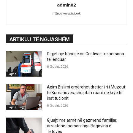
admin02
http://www.fol.mk
ARTIKUJ TË NGJASHËM
Digjet një banesë në Gostivar, tre persona
të lënduar
6 Gusht, 2026
Lajme
Agim Bislimi emërohet drejtor i ri i Muzeut
të Kumanovës, shqiptari i parë në krye të
institucionit
6 Gusht, 2026
Lajme
Gjuajti me armë në gazmend familjar,
arrestohet personi nga Bogovina e
Tetovës