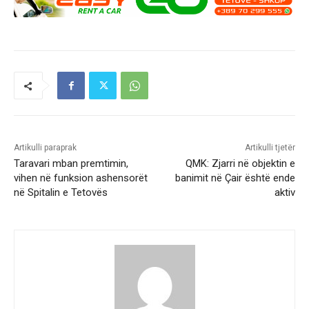
Artikulli paraprak
Artikulli tjetër
Taravari mban premtimin,
QMK: Zjarri në objektin e
vihen në funksion ashensorët
banimit në Çair është ende
në Spitalin e Tetovës
aktiv