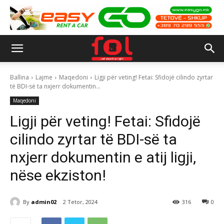
Ballina
Lajme
Maqedoni
Ligji për veting! Fetai: Sfidojë cilindo zyrtar
të BDI-së ta nxjerr dokumentin...
Maqedoni
Ligji për veting! Fetai: Sfidojë
cilindo zyrtar të BDI-së ta
nxjerr dokumentin e atij ligji,
nëse ekziston!
By
admin02
2 Tetor, 2024
316
0