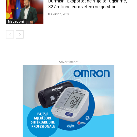
Durmishi: Eksportet në rritje të fuqishme,
827 milionë euro vetëm në qershor
8 Gusht, 2026
Maqedoni
- Advertisment -