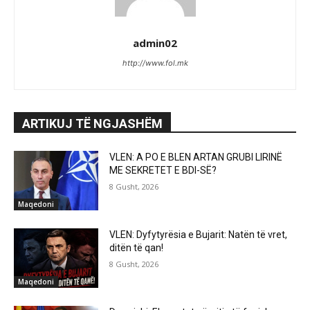
admin02
http://www.fol.mk
ARTIKUJ TË NGJASHËM
VLEN: A PO E BLEN ARTAN GRUBI LIRINË
ME SEKRETET E BDI-SË?
8 Gusht, 2026
Maqedoni
VLEN: Dyfytyrësia e Bujarit: Natën të vret,
ditën të qan!
8 Gusht, 2026
Maqedoni