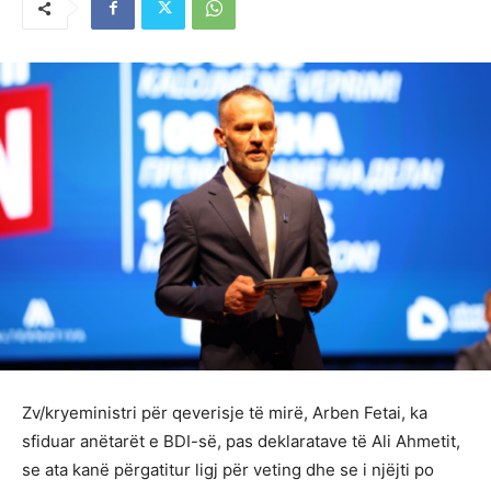
Zv/kryeministri për qeverisje të mirë, Arben Fetai, ka
sfiduar anëtarët e BDI-së, pas deklaratave të Ali Ahmetit,
se ata kanë përgatitur ligj për veting dhe se i njëjti po