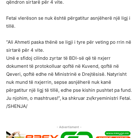
qëndron sirtarë për 4 vite.
Fetai vlerëson se nuk është përgatitur asnjëherë një ligj i
tillë.
“Ali Ahmeti paska thënë se ligji i tyre për veting po rrin në
sirtarë për 4 vite.
Unë e sfidoj cilindo zyrtar të BDI-së që të nxjerr
dokument të protokolluar qoftë në Kuvend, qoftë në
Qeveri, qoftë edhe në Ministrinë e Drejtësisë. Natyrisht
nuk mund të nxjerrin, sepse asnjëherë nuk kanë
përgatitur një ligj të tillë, edhe pse kishin pushtet pa fund.
Ju njohim, o mashtrues!”, ka shkruar zv/kryeministri Fetai.
/SHENJA/
- Advertisment -