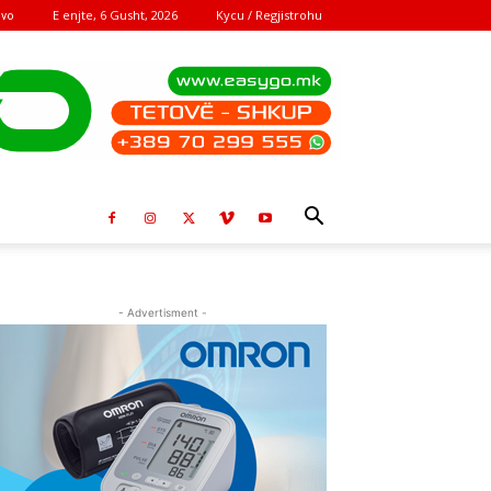
E enjte, 6 Gusht, 2026
Kycu / Regjistrohu
ovo
- Advertisment -