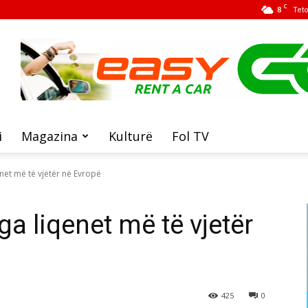
C
8
Tet
i
Magazina
Kulturë
Fol TV
qenet më të vjetër në Evropë
nga liqenet më të vjetër
425
0