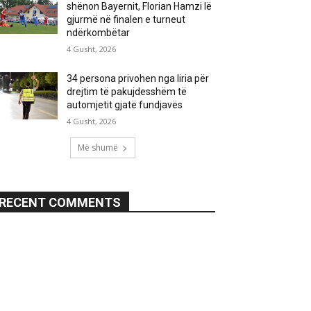
shënon Bayernit, Florian Hamzi lë
gjurmë në finalen e turneut
ndërkombëtar
4 Gusht, 2026
34 persona privohen nga liria për
drejtim të pakujdesshëm të
automjetit gjatë fundjavës
4 Gusht, 2026
Më shumë
RECENT COMMENTS