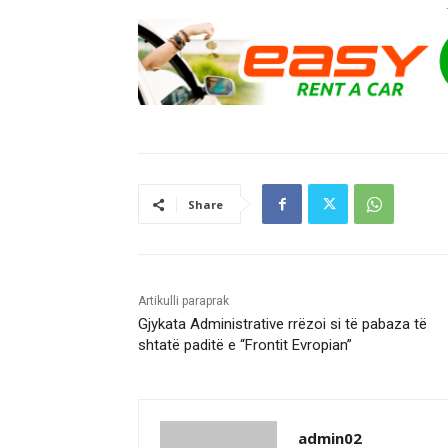
Share
Artikulli paraprak
Gjykata Administrative rrëzoi si të pabaza të
shtatë paditë e “Frontit Evropian”
admin02