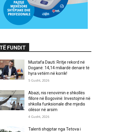
TË FUNDIT
Mustafa Dauti: Rritje rekord në
Doganë: 14,14 miliardë denarë të
hyra vetëm në korrik!
5 Gusht, 2026
Abazi, nis renovimin e shkollës
fillore në Bogovinë: Investojmë në
shkolla funksionale dhe mjedis
cilësor në arsim
4 Gusht, 2026
Talenti shqiptar nga Tetova i