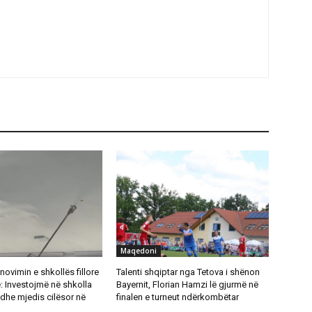
Maqedoni
novimin e shkollës fillore
Talenti shqiptar nga Tetova i shënon
: Investojmë në shkolla
Bayernit, Florian Hamzi lë gjurmë në
dhe mjedis cilësor në
finalen e turneut ndërkombëtar