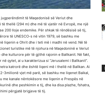
is jugperëndimit të Maqedonisë së Veriut dhe
ë të thellë (294 m) dhe më të vjetër në Evropë, me një
e 200 lloje endemike. Për shkak të rëndësisë së tij,
otërore të UNESCO-s në vitin 1979, së bashku me
 në liqenin e Ohrit dhe i teti më i madhi në vend. Në të
acionet turistike më të njohura në Maqedoninë e Veriut
he kulturore për të gjithë rajonin e Ballkanit. Në fakt,
në qytet, ai u karakterizua si “Jerusalemi i Ballkanit”.
metra katrorë dhe është liqeni më i thellë në Ballkan. Ai
 2-3milionë vjet më parë, së bashku me liqenet Baikal,
shtu me kanale nëntokësore me liqenin e Prespës në
ukurinë dhe peshkimin e tij, dhe ka disa plazhe, fshatra,
i përgjatë brigjeve të tij.