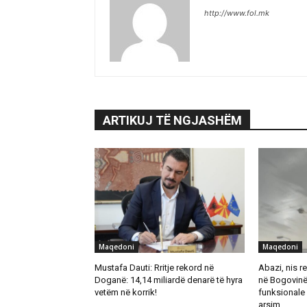
http://www.fol.mk
ARTIKUJ TË NGJASHËM
Maqedoni
Maqedoni
Mustafa Dauti: Rritje rekord në
Abazi, nis re
Doganë: 14,14 miliardë denarë të hyra
në Bogovinë
vetëm në korrik!
funksionale 
arsim