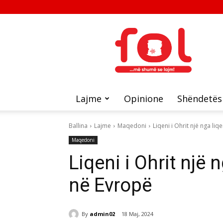
FOL
Lajme
Opinione
Shëndetës
Ballina
Lajme
Maqedoni
Liqeni i Ohrit një nga li
Maqedoni
Liqeni i Ohrit një 
në Evropë
By
admin02
18 Maj, 2024