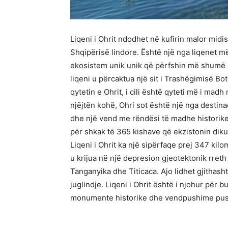
Liqeni i Ohrit ndodhet në kufirin malor mid
Shqipërisë lindore. Është një nga liqenet m
ekosistem unik unik që përfshin më shumë s
liqeni u përcaktua një sit i Trashëgimisë B
qytetin e Ohrit, i cili është qyteti më i madh
njëjtën kohë, Ohri sot është një nga destin
dhe një vend me rëndësi të madhe historike d
për shkak të 365 kishave që ekzistonin dikur 
Liqeni i Ohrit ka një sipërfaqe prej 347 kilo
u krijua në një depresion gjeotektonik rreth
Tanganyika dhe Titicaca. Ajo lidhet gjitha
juglindje. Liqeni i Ohrit është i njohur për b
monumente historike dhe vendpushime pushim