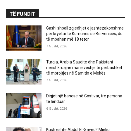
TË FUNDIT
Gashi shpall zgjedhjet e jashtëzakonshme
për kryetar të Komunës së Bërvenicës, do
të mbahen më 18 tetor
7 Gusht, 2026
Turqia, Arabia Saudite dhe Pakistani
nënshkruajnë marrëveshje të përbashkët
të mbrojtjes në Samitin e Mekës
7 Gusht, 2026
Digjet një banesë në Gostivar, tre persona
të lënduar
6 Gusht, 2026
Kush është Abdul El-Sayed? Mjeku