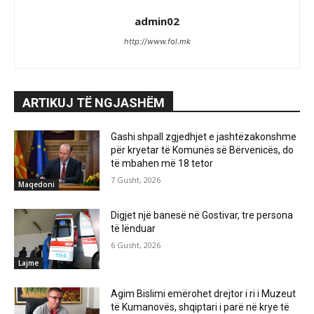
admin02
http://www.fol.mk
ARTIKUJ TË NGJASHËM
Gashi shpall zgjedhjet e jashtëzakonshme
për kryetar të Komunës së Bërvenicës, do
të mbahen më 18 tetor
7 Gusht, 2026
Maqedoni
Digjet një banesë në Gostivar, tre persona
të lënduar
6 Gusht, 2026
Lajme
Agim Bislimi emërohet drejtor i ri i Muzeut
të Kumanovës, shqiptari i parë në krye të