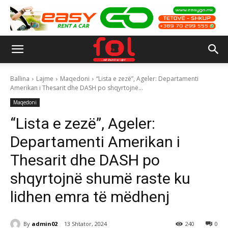
Ballina
Lajme
Maqedoni
“Lista e zezë”, Ageler: Departamenti
Amerikan i Thesarit dhe DASH po shqyrtojnë...
Maqedoni
“Lista e zezë”, Ageler:
Departamenti Amerikan i
Thesarit dhe DASH po
shqyrtojnë shumë raste ku
lidhen emra të mëdhenj
By
admin02
13 Shtator, 2024
240
0