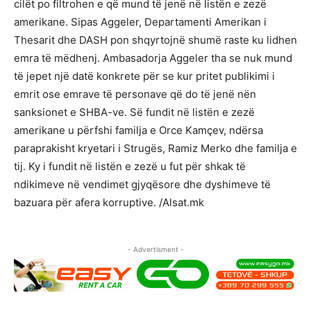
cilët po filtrohen e që mund të jenë në listën e zezë
amerikane. Sipas Aggeler, Departamenti Amerikan i
Thesarit dhe DASH pon shqyrtojnë shumë raste ku lidhen
emra të mëdhenj. Ambasadorja Aggeler tha se nuk mund
të jepet një datë konkrete për se kur pritet publikimi i
emrit ose emrave të personave që do të jenë nën
sanksionet e SHBA-ve. Së fundit në listën e zezë
amerikane u përfshi familja e Orce Kamçev, ndërsa
paraprakisht kryetari i Strugës, Ramiz Merko dhe familja e
tij. Ky i fundit në listën e zezë u fut për shkak të
ndikimeve në vendimet gjyqësore dhe dyshimeve të
bazuara për afera korruptive. /Alsat.mk
- Advertisment -