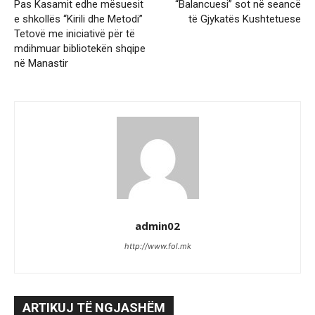
Pas Kasamit edhe mësuesit
“Balancuesi” sot në seancë
e shkollës “Kirili dhe Metodi”
të Gjykatës Kushtetuese
Tetovë me iniciativë për të
mdihmuar bibliotekën shqipe
në Manastir
admin02
http://www.fol.mk
ARTIKUJ TË NGJASHËM