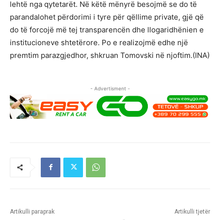
lehtë nga qytetarët. Në këtë mënyrë besojmë se do të
parandalohet përdorimi i tyre për qëllime private, gjë që
do të forcojë më tej transparencën dhe llogaridhënien e
institucioneve shtetërore. Po e realizojmë edhe një
premtim parazgjedhor, shkruan Tomovski në njoftim.(INA)
- Advertisment -
Artikulli paraprak
Artikulli tjetër