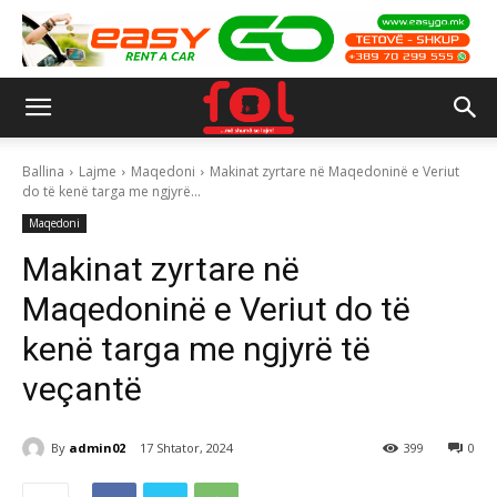
Ballina
Lajme
Maqedoni
Makinat zyrtare në Maqedoninë e Veriut
do të kenë targa me ngjyrë...
Maqedoni
Makinat zyrtare në
Maqedoninë e Veriut do të
kenë targa me ngjyrë të
veçantë
By
admin02
17 Shtator, 2024
399
0