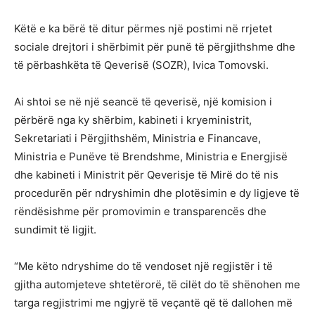
Këtë e ka bërë të ditur përmes një postimi në rrjetet
sociale drejtori i shërbimit për punë të përgjithshme dhe
të përbashkëta të Qeverisë (SOZR), Ivica Tomovski.
Ai shtoi se në një seancë të qeverisë, një komision i
përbërë nga ky shërbim, kabineti i kryeministrit,
Sekretariati i Përgjithshëm, Ministria e Financave,
Ministria e Punëve të Brendshme, Ministria e Energjisë
dhe kabineti i Ministrit për Qeverisje të Mirë do të nis
procedurën për ndryshimin dhe plotësimin e dy ligjeve të
rëndësishme për promovimin e transparencës dhe
sundimit të ligjit.
“Me këto ndryshime do të vendoset një regjistër i të
gjitha automjeteve shtetërorë, të cilët do të shënohen me
targa regjistrimi me ngjyrë të veçantë që të dallohen më