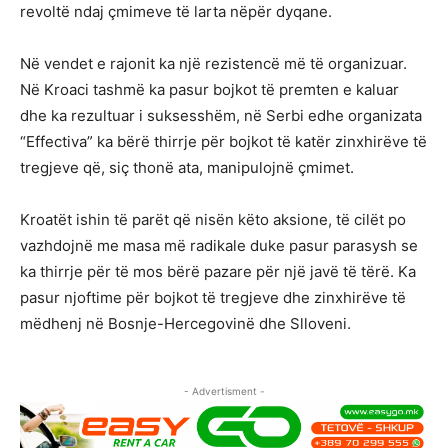
revoltë ndaj çmimeve të larta nëpër dyqane.
Në vendet e rajonit ka një rezistencë më të organizuar.
Në Kroaci tashmë ka pasur bojkot të premten e kaluar
dhe ka rezultuar i suksesshëm, në Serbi edhe organizata
“Effectiva” ka bërë thirrje për bojkot të katër zinxhirëve të
tregjeve që, siç thonë ata, manipulojnë çmimet.
Kroatët ishin të parët që nisën këto aksione, të cilët po
vazhdojnë me masa më radikale duke pasur parasysh se
ka thirrje për të mos bërë pazare për një javë të tërë. Ka
pasur njoftime për bojkot të tregjeve dhe zinxhirëve të
mëdhenj në Bosnje-Hercegovinë dhe Slloveni.
- Advertisment -