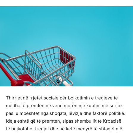
Thirrjet në rrjetet sociale për bojkotimin e tregjeve të
mëdha të premten në vend morën një kuptim më serioz
pasi u mbështet nga shoqata, lëvizje dhe faktorë politikë.
Ideja është që të premten, sipas shembullit të Kroacisë,
të bojkotohet tregjet dhe në këtë mënyrë të shfaqet një