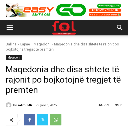
Ballina
Lajme
Maqedoni
Maqedonia dhe disa shtete të rajonit po
bojkotojnë tregjet të premten
Maqedoni
Maqedonia dhe disa shtete të
rajonit po bojkotojnë tregjet të
premten
By
admin02
29 Janar, 2025
289
0