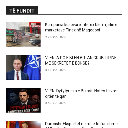
TË FUNDIT
Kompania kosovare Interex blen rrjetin e
marketeve Tinex në Maqedoni
9 Gusht, 2026
VLEN: A PO E BLEN ARTAN GRUBI LIRINË
ME SEKRETET E BDI-SË?
8 Gusht, 2026
VLEN: Dyfytyrësia e Bujarit: Natën të vret,
ditën të qan!
8 Gusht, 2026
Durmishi: Eksportet në rritje të fuqishme,