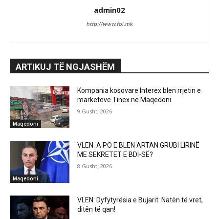
admin02
http://www.fol.mk
ARTIKUJ TË NGJASHËM
Kompania kosovare Interex blen rrjetin e
marketeve Tinex në Maqedoni
9 Gusht, 2026
Maqedoni
VLEN: A PO E BLEN ARTAN GRUBI LIRINË
ME SEKRETET E BDI-SË?
8 Gusht, 2026
Maqedoni
VLEN: Dyfytyrësia e Bujarit: Natën të vret,
ditën të qan!