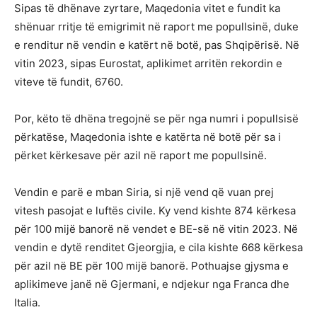
Sipas të dhënave zyrtare, Maqedonia vitet e fundit ka
shënuar rritje të emigrimit në raport me popullsinë, duke
e renditur në vendin e katërt në botë, pas Shqipërisë. Në
vitin 2023, sipas Eurostat, aplikimet arritën rekordin e
viteve të fundit, 6760.
Por, këto të dhëna tregojnë se për nga numri i popullsisë
përkatëse, Maqedonia ishte e katërta në botë për sa i
përket kërkesave për azil në raport me popullsinë.
Vendin e parë e mban Siria, si një vend që vuan prej
vitesh pasojat e luftës civile. Ky vend kishte 874 kërkesa
për 100 mijë banorë në vendet e BE-së në vitin 2023. Në
vendin e dytë renditet Gjeorgjia, e cila kishte 668 kërkesa
për azil në BE për 100 mijë banorë. Pothuajse gjysma e
aplikimeve janë në Gjermani, e ndjekur nga Franca dhe
Italia.