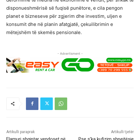
disponueshmërisë së fuqisë punëtore, e cila pengon
planet e bizneseve për zgjerim dhe investim, uljen e
konsumit dhe në planin afatgjatë, çekuilibrimin e
mëtejshëm të skemës pensionale.
- Advertisment -
Artikulli paraprak
Artikulli tjetër
Flamuri shqiptar vendoset në
Pse s’ka kufizim shpejtësie