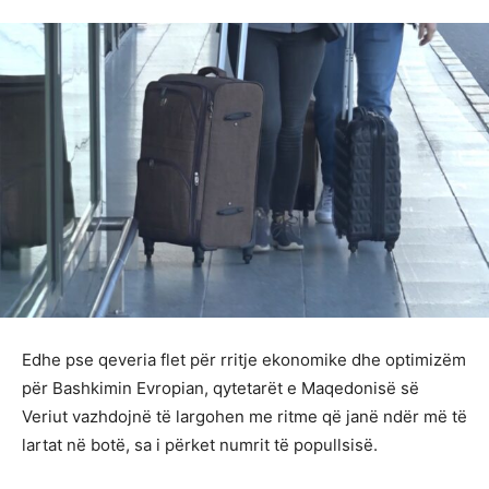
Edhe pse qeveria flet për rritje ekonomike dhe optimizëm
për Bashkimin Evropian, qytetarët e Maqedonisë së
Veriut vazhdojnë të largohen me ritme që janë ndër më të
lartat në botë, sa i përket numrit të popullsisë.