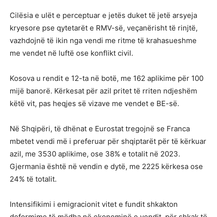
Cilësia e ulët e perceptuar e jetës duket të jetë arsyeja
kryesore pse qytetarët e RMV-së, veçanërisht të rinjtë,
vazhdojnë të ikin nga vendi me ritme të krahasueshme
me vendet në luftë ose konflikt civil.
Kosova u rendit e 12-ta në botë, me 162 aplikime për 100
mijë banorë. Kërkesat për azil pritet të rriten ndjeshëm
këtë vit, pas heqjes së vizave me vendet e BE-së.
Në Shqipëri, të dhënat e Eurostat tregojnë se Franca
mbetet vendi më i preferuar për shqiptarët për të kërkuar
azil, me 3530 aplikime, ose 38% e totalit në 2023.
Gjermania është në vendin e dytë, me 2225 kërkesa ose
24% të totalit.
Intensifikimi i emigracionit vitet e fundit shkakton
deformime të mëdha në ekonominë e vendit, për shkak të